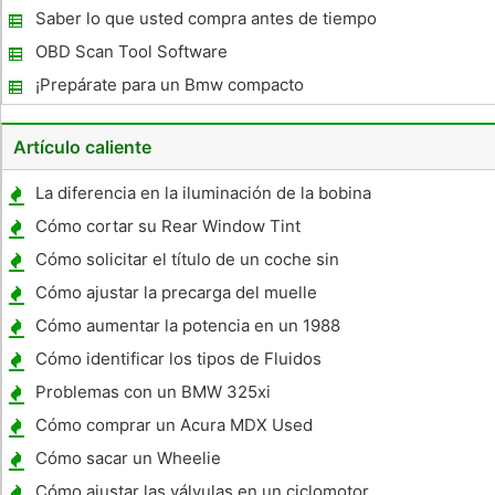
trata de la Bmw M
Saber lo que usted compra antes de tiempo
OBD Scan Tool Software
¡Prepárate para un Bmw compacto
Artículo caliente
La diferencia en la iluminación de la bobina
y una bobina de encendido
Cómo cortar su Rear Window Tint
Cómo solicitar el título de un coche sin
título
Cómo ajustar la precarga del muelle
ajustable en un 2003 Yamaha V-Star 1100
Cómo aumentar la potencia en un 1988
Jeep Cherokee
Cómo identificar los tipos de Fluidos
Automotrices
Problemas con un BMW 325xi
Cómo comprar un Acura MDX Used
Cómo sacar un Wheelie
Cómo ajustar las válvulas en un ciclomotor