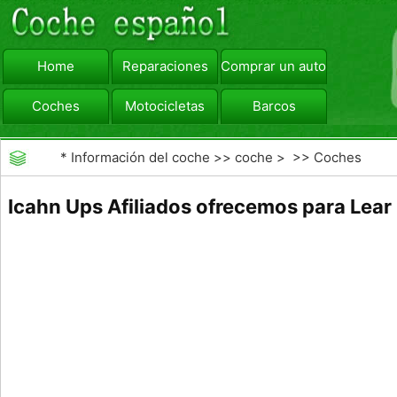
Home
Reparaciones
Comprar un automóvil
Coches
Motocicletas
Barcos
viajar
Camiones
*
Información del coche
>>
coche
> >>
Coches
Icahn Ups Afiliados ofrecemos para Lear