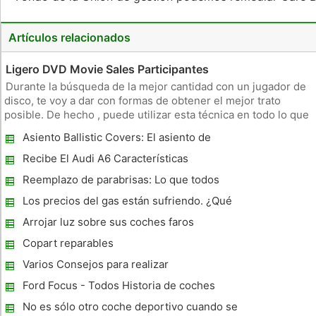
Artículos relacionados
Ligero DVD Movie Sales Participantes
Durante la búsqueda de la mejor cantidad con un jugador de
disco, te voy a dar con formas de obtener el mejor trato
posible. De hecho , puede utilizar esta técnica en todo lo que
casi podría asegurar que una persona que se puede
Asiento Ballistic Covers: El asiento de
encontrar muy buena frente posible. Si te gusta la
coche más resistente Covers
conservación de dine
Recibe El Audi A6 Características
Reemplazo de parabrisas: Lo que todos
necesitan saber
Los precios del gas están sufriendo. ¿Qué
podemos hacer al respecto?
Arrojar luz sobre sus coches faros
delanteros y traseros
Copart reparables
Varios Consejos para realizar
mantenimiento preventivo para su coche
Ford Focus - Todos Historia de coches
Volumen 8
No es sólo otro coche deportivo cuando se