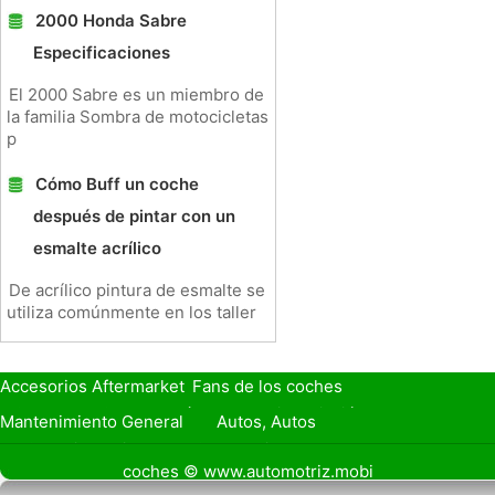
2000 Honda Sabre
Especificaciones
El 2000 Sabre es un miembro de
la familia Sombra de motocicletas
p
Cómo Buff un coche
después de pintar con un
esmalte acrílico
De acrílico pintura de esmalte se
utiliza comúnmente en los taller
Accesorios Aftermarket
Fans de los coches
Seguro de Coche
Préstamos y Financiación
Mantenimiento General
Autos, Autos
Seguridad Vial
Combustibles
coches © www.automotriz.mobi
Vender Mi Coche