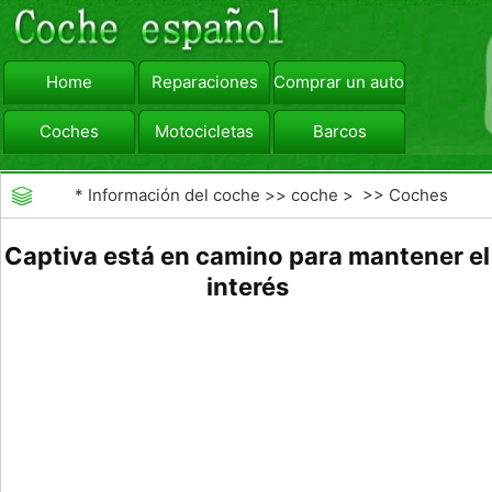
Home
Reparaciones
Comprar un automóvil
Coches
Motocicletas
Barcos
viajar
Camiones
*
Información del coche
>>
coche
> >>
Coches
Captiva está en camino para mantener el
interés