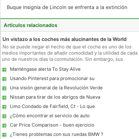
Buque insignia de Lincoln se enfrenta a la extinción
Artículos relacionados
Un vistazo a los coches más alucinantes de la World
No se puede negar el hecho de que el coche es uno de los
medios importantes de añadir comodidad y la utilidad de cada
uno de nuestros días la conmutación. Sin embargo, sus
beneficios no se limitan a hacer más fácil y cómodo el viaje
Manténgase alerta To Stay Alive
solo. En los tiempos actuales, el coche que usted posee es
indicati
Usando Pinterest para promocionar su
concesionario en línea
Una visión general de la Revolución Verde
de coches
Nissan para tirar de los abrigos de Nueva
Livina
Limo Condado de Fairfield, Ct - Lo que
debe saber antes de contratar un Limo
¿Cómo encontrar el servicio de auto
apropiado
Car Price Comparison - buen ejercicio
antes de comprar un coche nuevo
¿Tienes problemas con sus ruedas BMW ?