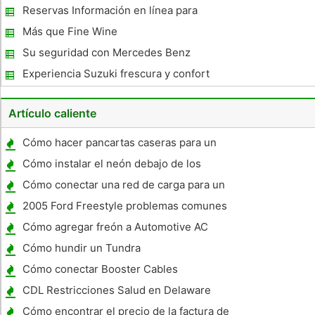
Reservas Información en línea para
Tatanano - los Pueblos de coches de Tata
Más que Fine Wine
Motors
Su seguridad con Mercedes Benz
Experiencia Suzuki frescura y confort
Artículo caliente
Cómo hacer pancartas caseras para un
vehículo
Cómo instalar el neón debajo de los
asientos
Cómo conectar una red de carga para un
Pontiac Torrent
2005 Ford Freestyle problemas comunes
Cómo agregar freón a Automotive AC
Sistemas
Cómo hundir un Tundra
Cómo conectar Booster Cables
CDL Restricciones Salud en Delaware
Cómo encontrar el precio de la factura de