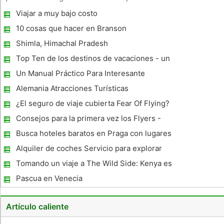
hotel de San Francisco. Hoteles de San Francisco es uno de
Viajar a muy bajo costo
los hoteles más lujosos y más clase en la costa oeste. Hot
10 cosas que hacer en Branson
Shimla, Himachal Pradesh
Top Ten de los destinos de vacaciones - un
poco sobre cada
Un Manual Práctico Para Interesante
Wingrove, Newcastle
Alemania Atracciones Turísticas
¿El seguro de viaje cubierta Fear Of Flying?
Consejos para la primera vez los Flyers -
Fuente - Nosotros Aerolíneas Letter
Busca hoteles baratos en Praga con lugares
perfectos
Alquiler de coches Servicio para explorar
las atracciones más populares de la India
Tomando un viaje a The Wild Side: Kenya es
conocida por su cruda belleza natural
Pascua en Venecia
Artículo caliente