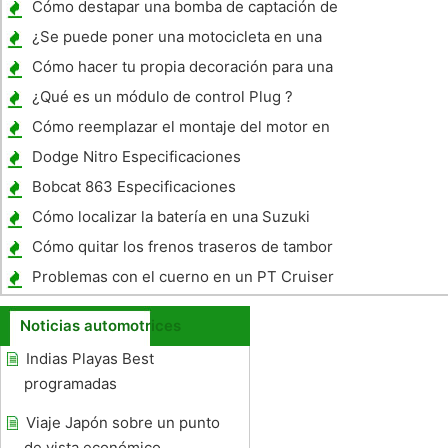
Cómo destapar una bomba de captación de
tubo de aceite sin tomar el Pan Oil Off
¿Se puede poner una motocicleta en una
minivan ?
Cómo hacer tu propia decoración para una
Porch Country
¿Qué es un módulo de control Plug ?
Cómo reemplazar el montaje del motor en
un 1998 Cadillac DeVille
Dodge Nitro Especificaciones
Bobcat 863 Especificaciones
Cómo localizar la batería en una Suzuki
GSXR
Cómo quitar los frenos traseros de tambor
de un camión Toyota 1985
Problemas con el cuerno en un PT Cruiser
Noticias automotrices
Indias Playas Best
programadas
Viaje Japón sobre un punto
de vista económico