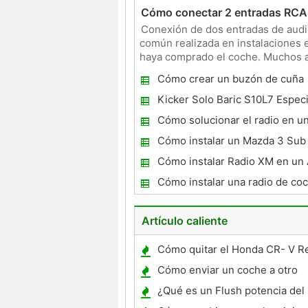
Cómo conectar 2 entradas RCA j
Conexión de dos entradas de audio
común realizada en instalaciones 
haya comprado el coche. Muchos am
tienen una entrada
Cómo crear un buzón de cuña
Kicker Solo Baric S10L7 Especi
Cómo solucionar el radio en u
F-150 Super Crew
Cómo instalar un Mazda 3 Sub
Cómo instalar Radio XM en un
2003
Cómo instalar una radio de co
1994 Saab 9000
Artículo caliente
Cómo quitar el Honda CR- V Re
Cómo enviar un coche a otro
¿Qué es un Flush potencia del