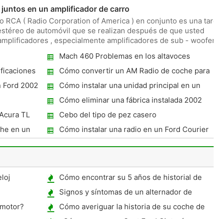
untos en un amplificador de carro
 RCA ( Radio Corporation of America ) en conjunto es una tare
estéreo de automóvil que se realizan después de que usted
plificadores , especialmente amplificadores de sub - woofer ,
Mach 460 Problemas en los altavoces
izquierdo
ficaciones
Cómo convertir un AM Radio de coche para
FM
n Ford 2002
Cómo instalar una unidad principal en un
Toyota 4-Runner
Cómo eliminar una fábrica instalada 2002
Ford Focus Radio
 Acura TL
Cebo del tipo de pez casero
che en un
Cómo instalar una radio en un Ford Courier
loj
Cómo encontrar su 5 años de historial de
manejo
Signos y síntomas de un alternador de
partida para ir Bad
 motor?
Cómo averiguar la historia de su coche de
forma gratuita