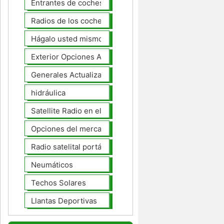
Entrantes de coches
Radios de los coches
Hágalo usted mismo Mejoras Auto
Exterior Opciones Aftermarket
Generales Actualizaciones Auto
hidráulica
Satellite Radio en el tablero
Opciones del mercado de accesorios del interior
Radio satelital portátil
Neumáticos
Techos Solares
Llantas Deportivas