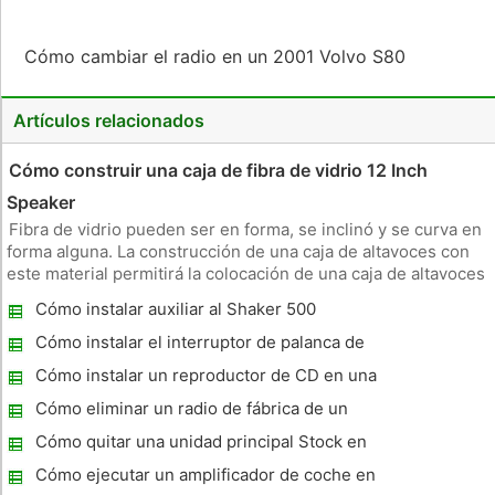
Cómo cambiar el radio en un 2001 Volvo S80
Artículos relacionados
Cómo construir una caja de fibra de vidrio 12 Inch
Speaker
Fibra de vidrio pueden ser en forma, se inclinó y se curva en
forma alguna. La construcción de una caja de altavoces con
este material permitirá la colocación de una caja de altavoces
en las zonas donde una caja cuadrada o rectangular
Cómo instalar auxiliar al Shaker 500
tradicional no encajaría. La forma de fibra de vidrio se forma
pa
Cómo instalar el interruptor de palanca de
encendido remoto de un amplificador A
Cómo instalar un reproductor de CD en una
Explorer Sport
Cómo eliminar un radio de fábrica de un
Scion XA
Cómo quitar una unidad principal Stock en
un 1993 Mitsubishi
Cómo ejecutar un amplificador de coche en