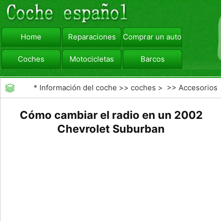
Home
Reparaciones
Comprar un automóvil
Coches
Motocicletas
Barcos
viajar
Camiones
*
Información del coche
>>
coches
> >>
Accesorios
Aftermarket
>>
Radios de los coches
Cómo cambiar el radio en un 2002
Chevrolet Suburban