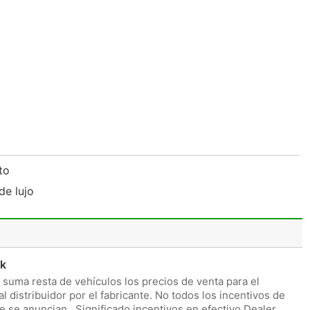
oto
de lujo
ck
 suma resta de vehículos los precios de venta para el
 distribuidor por el fabricante. No todos los incentivos de
 se anuncian . Significado incentivos en efectivo Dealer ,