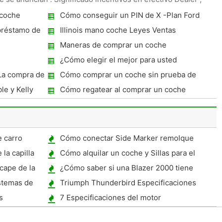
 coche
Cómo conseguir un PIN de X -Plan Ford
préstamo de
Illinois mano coche Leyes Ventas
Maneras de comprar un coche
¿Cómo elegir el mejor para usted
Convertible
 La compra de
Cómo comprar un coche sin prueba de
ingresos
le y Kelly
Cómo regatear al comprar un coche
 carro
Cómo conectar Side Marker remolque
Lámparas
la capilla
Cómo alquilar un coche y Sillas para el
coche
cape de la
¿Cómo saber si una Blazer 2000 tiene
entrada sin llave
stemas de
Triumph Thunderbird Especificaciones
s
7 Especificaciones del motor