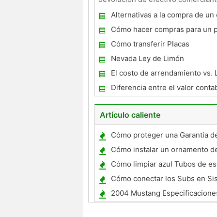
suministrados por el fa
Alternativas a la compra de un
Cómo hacer compras para un 
coche
Cómo transferir Placas
Nevada Ley de Limón
El costo de arrendamiento vs.
un coche
Diferencia entre el valor contab
Blue Book valor
Artículo caliente
Cómo proteger una Garantía de
Cómo instalar un ornamento de 
Cómo limpiar azul Tubos de es
motocicleta
Cómo conectar los Subs en Si
Estéreo
2004 Mustang Especificacione