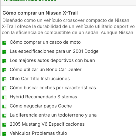
Cómo comprar un Nissan X-Trail
Diseñado como un vehículo crossover compacto de Nissan
X-Trail ofrece la durabilidad de un vehículo utilitario deportivo
con la eficiencia de combustible de un sedán. Aunque Nissan
produce y vende vehículos comparables en los Estados
Cómo comprar un casco de moto
Unidos, la disponibilidad de la X-Trail de América del Norte se
li
Las especificaciones para un 2001 Dodge
Ram Van B1500
Los mejores autos deportivos con buen
rendimiento de gasolina
Cómo utilizar un Bono Car Dealer
Ohio Car Title Instrucciones
Cómo buscar coches por características
Hybrid Recomendado Sistemas
Cómo negociar pagos Coche
La diferencia entre un todoterreno y una
furgoneta
2005 Mustang V6 Especificaciones
Vehículos Problemas título