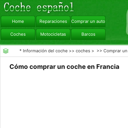
Home
Reparaciones
Comprar un automóvil
Coches
Motocicletas
Barcos
viajar
Camiones
*
Información del coche
>>
coches
> >>
Comprar un
automóvil
>>
Compra de Coches Basics
Cómo comprar un coche en Francia