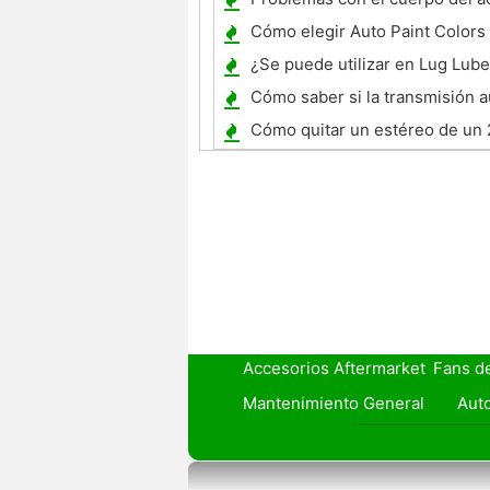
el Chevy 8.1 L V8
Cómo elegir Auto Paint Colors
¿Se puede utilizar en Lug Lub
Tuercas y tornillos prisioneros
Cómo saber si la transmisión a
Going
Cómo quitar un estéreo de un
Tacoma
Accesorios Aftermarket
Fans d
Mantenimiento General
Auto