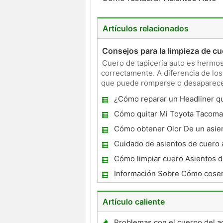
Artículos relacionados
Consejos para la limpieza de c
Cuero de tapicería auto es hermos
correctamente. A diferencia de los 
que puede romperse o desaparecer
Para cuidar adecuada
¿Cómo reparar un Headliner 
un automóvil
Cómo quitar Mi Toyota Tacoma
Asientos para acceder a las al
Cómo obtener Olor De un asie
Cuidado de asientos de cuero 
Cómo limpiar cuero Asientos d
suciedad del neumático
Información Sobre Cómo coser,
plisado en Asientos Auto
Artículo caliente
Problemas con el cuerpo del a