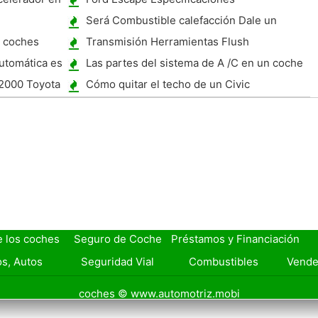
Será Combustible calefacción Dale un
mayor rendimiento ?
e coches
Transmisión Herramientas Flush
 de ruedas ?
utomática es
Las partes del sistema de A /C en un coche
 2000 Toyota
Cómo quitar el techo de un Civic
e los coches
Seguro de Coche
Préstamos y Financiación
s, Autos
Seguridad Vial
Combustibles
Vende
coches © www.automotriz.mobi