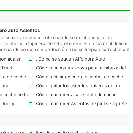
uero auto Asientos
o, suave y reconfortante cuando se mantiene y cuida
asientos y la tapicería de tela, el cuero es un material delicado
 cuando se deja sin protección o no se limpian correctamente
quemada en
¿Cómo se sequen Alfombra Auto
 Truck
Cómo eliminar un apoyo para la cabeza del
fombras
Mustang 1995
nto de coche
Cómo tapizar de cuero asientos de coche
auto
Cómo quitar los asientos traseros en un
Subaru Forester
e coche de la
Cómo mantener a su asiento de coche
fresco en verano
 Roll y
Cómo mantener Asientos de piel se agriete
celerador en
Ford Escape Especificaciones