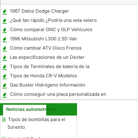
1967 Datos Dodge Charger
¿Qué tan rápido ¿Podría una vela velero
viaje de Scarborough a Londres ?
Cómo comparar GNC y GLP Vehículos
1996 Mitsubishi L300 2.5D Van
Especificaciones
Cómo cambiar ATV Disco Frenos
Las especificaciones de un Dexter
Remolque Rueda Star
Tipos de Terminales de batería de la
motocicleta
Tipos de Honda CR-V Modelos
Gas Buster Hidrógeno Información
Generador
Cómo conseguir una placa personalizada en
Alabama
Noticias automotrices
Tipos de bombillas para el
Sorento