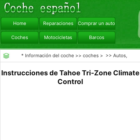
Home
Reparaciones
Comprar un automóvil
Coches
Motocicletas
Barcos
viajar
Camiones
*
Información del coche
>>
coches
> >>
Autos,
Autos
>>
SUV y Todoterreno
Instrucciones de Tahoe Tri-Zone Climate
Control