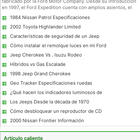
fabricado por la Ford Motor Company. Desde su introducción
en 1997, el Ford Expedition cuenta con amplios asientos, el
espacio interior y el espacio de carga. En 2001, el precio base
1984 Nissan Patrol Especificaciones
inicial sugerido para el Ford Expedition fue de
aproximadamente
2002 Toyota Highlander Limited
Especificaciones
Características de seguridad de un Jeep
Wrangler 1995
Cómo instalar el remolque luces en mi Ford
Edge
Jeep Cherokee Vs . Isuzu Rodeo
Híbridos vs Gas Escalade
1998 Jeep Grand Cherokee
Especificaciones
Geo Tracker Especificaciones ruedas
¿Qué hacen los indicadores luminosos de
advertencia Media en una Jeep Liberty?
Los Jeeps Desde la década de 1970
Cómo desbloquear un reproductor de CD
en un Tahoe 1996
2000 Nissan Frontier Información
Artículo caliente