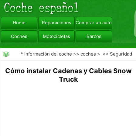
Home
Reparaciones
Comprar un automóvil
Coches
Motocicletas
Barcos
viajar
Camiones
*
Información del coche
>>
coches
> >>
Seguridad
Vial
>>
Driving Safety
Cómo instalar Cadenas y Cables Snow
Truck