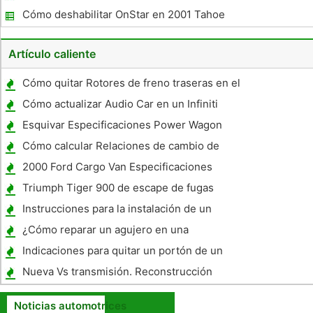
seguridad
Cómo deshabilitar OnStar en 2001 Tahoe
Artículo caliente
Cómo quitar Rotores de freno traseras en el
Acura TL 2001
Cómo actualizar Audio Car en un Infiniti
QX4
Esquivar Especificaciones Power Wagon
Cómo calcular Relaciones de cambio de
transmisión
2000 Ford Cargo Van Especificaciones
Triumph Tiger 900 de escape de fugas
Instrucciones para la instalación de un
regulador de presión de combustible en un
¿Cómo reparar un agujero en una
Civic
Silenciador
Indicaciones para quitar un portón de un
2007 Dodge Ram 1500 Mega Cab SLT
Nueva Vs transmisión. Reconstrucción
Noticias automotrices