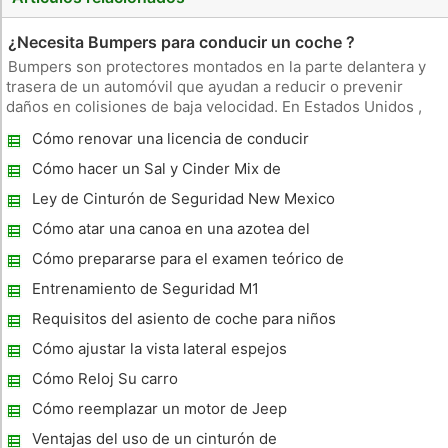
¿Necesita Bumpers para conducir un coche ?
Bumpers son protectores montados en la parte delantera y
trasera de un automóvil que ayudan a reducir o prevenir
daños en colisiones de baja velocidad. En Estados Unidos ,
los parachoques son equipos en los turismos . Función
Cómo renovar una licencia de conducir
Conducir sin un tope no impedirá que el vehículo en
perdidos que ha caducado en Maryland
funcionamiento , per
Cómo hacer un Sal y Cinder Mix de
Carreteras
Ley de Cinturón de Seguridad New Mexico
Cómo atar una canoa en una azotea del
coche
Cómo prepararse para el examen teórico de
conducir
Entrenamiento de Seguridad M1
Requisitos del asiento de coche para niños
Cómo ajustar la vista lateral espejos
Cómo Reloj Su carro
Cómo reemplazar un motor de Jeep
Ventajas del uso de un cinturón de