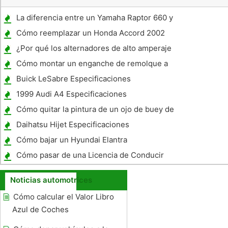
La diferencia entre un Yamaha Raptor 660 y
un 700
Cómo reemplazar un Honda Accord 2002
Filtro
¿Por qué los alternadores de alto amperaje
?
Cómo montar un enganche de remolque a
un Ford Escort
Buick LeSabre Especificaciones
1999 Audi A4 Especificaciones
Cómo quitar la pintura de un ojo de buey de
latón
Daihatsu Hijet Especificaciones
Cómo bajar un Hyundai Elantra
Cómo pasar de una Licencia de Conducir
Driving Test Habilidades
Noticias automotrices
Cómo calcular el Valor Libro
Azul de Coches