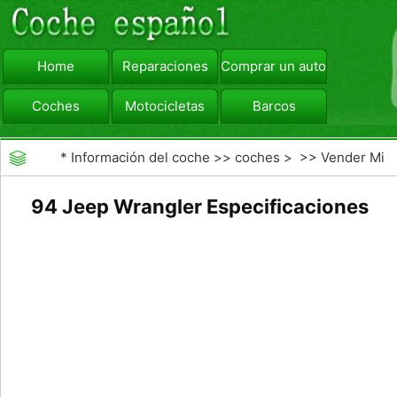
Home
Reparaciones
Comprar un automóvil
Coches
Motocicletas
Barcos
viajar
Camiones
*
Información del coche
>>
coches
> >>
Vender Mi
Coche
>>
Kelly Blue Book
94 Jeep Wrangler Especificaciones