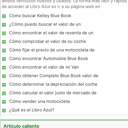
ambos vehículos nuevos y usados. La forma más fácil y rápida
de acceder al Libro Azul es ir a su página web en
www.kbb.com. El método para calcular el valor de un vehículo
Cómo buscar Kelley Blue Book
dependerá de si usted está interesado en un coche nuevo o
un coche u
¿Cómo puedo buscar el valor de un
vehículo?
Cómo encontrar el valor de reventa de un
coche
Cómo comprobar el valor de su coche
Cómo fijar el precio de una motocicleta de
Kelley Blue Book
Cómo encontrar Automobile Blue Book
valores en línea
Cómo encontrar el valor de mi Van
Cómo obtener Completo Blue Book valor de
una permuta
Cómo determinar la depreciación del coche
Cómo calcular el valor justo de mercado de
los automóviles
Cómo vender una motocicleta
¿Qué es el Libro Azul?
Artículo caliente