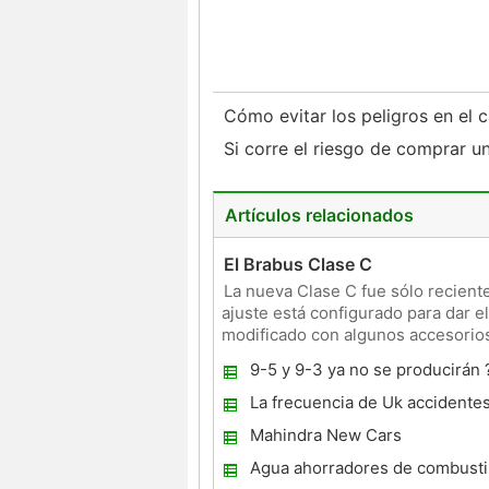
Cómo evitar los peligros en el
Si corre el riesgo de comprar 
Artículos relacionados
El Brabus Clase C
La nueva Clase C fue sólo recient
ajuste está configurado para dar e
modificado con algunos accesorios
AMG-fettled en secreto
9-5 y 9-3 ya no se producirán 
La frecuencia de Uk accidentes
por hora del día
Mahindra New Cars
Agua ahorradores de combustib