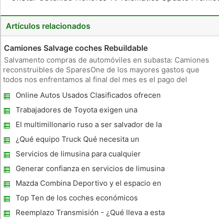
Artículos relacionados
Camiones Salvage coches Rebuildable
Salvamento compras de automóviles en subasta: Camiones
reconstruibles de SparesOne de los mayores gastos que
todos nos enfrentamos al final del mes es el pago del
vehículo temida â € el dragón en la espalda que nunca parece
Online Autos Usados ​​Clasificados ofrecen
desaparecer. Pagar un poco menos por el vehículo en el
contratos lucrativos
primer lugar puede el
Trabajadores de Toyota exigen una
rebanada En Companys éxito
El multimillonario ruso a ser salvador de la
marca Jaguar ?
¿Qué equipo Truck Qué necesita un
profesional? ¿Cómo hacer una buena
Servicios de limusina para cualquier
elección!
ocasión - Una guía completa
Generar confianza en servicios de limusina
de negocios
Mazda Combina Deportivo y el espacio en
el CX- 7 SUV
Top Ten de los coches económicos
Reemplazo Transmisión - ¿Qué lleva a esta