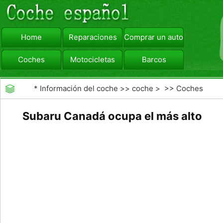
Home
Reparaciones
Comprar un automóvil
Coches
Motocicletas
Barcos
viajar
Camiones
*
Información del coche
>>
coche
> >>
Coches
Subaru Canadá ocupa el más alto