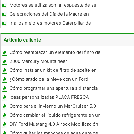
Motores se utiliza son la respuesta de su
requerimiento Motor
Celebraciones del Día de la Madre en
México
Ir a los mejores motores Caterpillar de
calidad para mejorar el rendimiento de su
vehículo
Artículo caliente
Cómo reemplazar un elemento del filtro de
aire en un Honda Civic
2000 Mercury Mountaineer
Especificaciones
Cómo instalar un kit de filtro de aceite en
una Harley-Davidson Shovelhead
¿Cómo arado de la nieve con un Ford
Ranger?
Cómo programar una apertura a distancia
de un Chevrolet Impala 2008
Ideas personalizadas PLACA FRESCA
Como para el invierno un MerCruiser 5.0
MPI
Cómo cambiar el líquido refrigerante en un
Dodge RAM
DIY Ford Mustang 4.0 Airbox Modificación
Cómo quitar las manchas de agua dura de