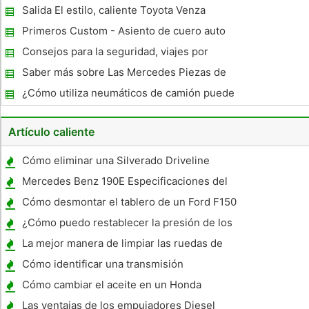
concesionario
Salida El estilo, caliente Toyota Venza
Primeros Custom - Asiento de cuero auto
Covers
Consejos para la seguridad, viajes por
carretera de clima cálido
Saber más sobre Las Mercedes Piezas de
Coches
¿Cómo utiliza neumáticos de camión puede
aumentar la vida de la camioneta?
Artículo caliente
Cómo eliminar una Silverado Driveline
Mercedes Benz 190E Especificaciones del
vehículo
Cómo desmontar el tablero de un Ford F150
¿Cómo puedo restablecer la presión de los
neumáticos en un Corvette 1997?
La mejor manera de limpiar las ruedas de
aleación
Cómo identificar una transmisión
Oldsmobile
Cómo cambiar el aceite en un Honda
Accord LX 1991
Las ventajas de los empujadores Diesel