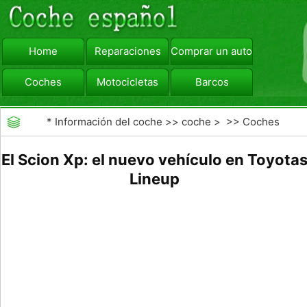
Home
Reparaciones
Comprar un automóvil
Coches
Motocicletas
Barcos
viajar
Camiones
*
Información del coche
>>
coche
> >>
Coches
El Scion Xp: el nuevo vehículo en Toyota
Lineup