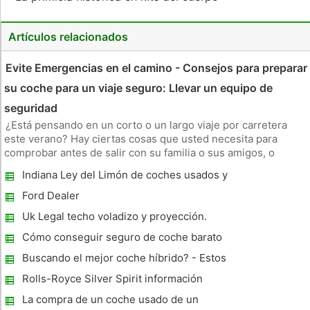
Artículos relacionados
Evite Emergencias en el camino - Consejos para preparar
su coche para un viaje seguro: Llevar un equipo de
seguridad
¿Está pensando en un corto o un largo viaje por carretera
este verano? Hay ciertas cosas que usted necesita para
comprobar antes de salir con su familia o sus amigos, o
incluso por motivo de negocios. Hay cierta emergencia en el
Indiana Ley del Limón de coches usados ​​y
camino que hay que evitar y tomar of.If atención se siguen
otras leyes de Indiana que cubren los
ciertos cons
Ford Dealer
coches usados ​​
Uk Legal techo voladizo y proyección.
Escaleras de Transporte, Andamios Etc.
Cómo conseguir seguro de coche barato
para los conductores Lady
Buscando el mejor coche híbrido? - Estos
consejos pueden ayudarle a
Rolls-Royce Silver Spirit información
La compra de un coche usado de un