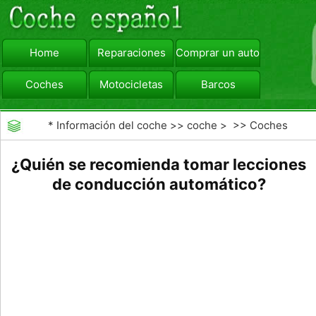
Home
Reparaciones
Comprar un automóvil
Coches
Motocicletas
Barcos
viajar
Camiones
*
Información del coche
>>
coche
> >>
Coches
¿Quién se recomienda tomar lecciones
de conducción automático?