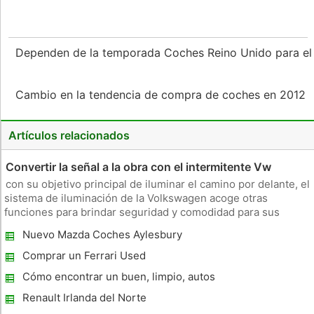
Dependen de la temporada Coches Reino Unido para el 
Cambio en la tendencia de compra de coches en 2012
Artículos relacionados
Convertir la señal a la obra con el intermitente Vw
con su objetivo principal de iluminar el camino por delante, el
sistema de iluminación de la Volkswagen acoge otras
funciones para brindar seguridad y comodidad para sus
pasajeros. Tal es la luz de señal VW. Una parte esencial del
Nuevo Mazda Coches Aylesbury
conjunto de la luz trasera, la luz direccional indica si el
conductor
Comprar un Ferrari Used
Cómo encontrar un buen, limpio, autos
usados ​​y pagar menos
Renault Irlanda del Norte