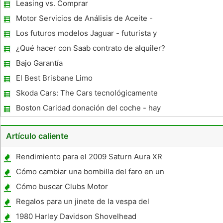
Leasing vs. Comprar
Motor Servicios de Análisis de Aceite -
Como necesario es
Los futuros modelos Jaguar - futurista y
fascinante
¿Qué hacer con Saab contrato de alquiler?
Bajo Garantía
El Best Brisbane Limo
Skoda Cars: The Cars tecnológicamente
inteligentes
Boston Caridad donación del coche - hay
varios para elegir
Artículo caliente
Rendimiento para el 2009 Saturn Aura XR
Cómo cambiar una bombilla del faro en un
Mazda MPV 2001
Cómo buscar Clubs Motor
Regalos para un jinete de la vespa del
ciclomotor
1980 Harley Davidson Shovelhead