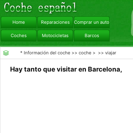
Home
Reparaciones
Comprar un automóvil
Coches
Motocicletas
Barcos
viajar
Camiones
*
Información del coche
>>
coche
> >>
viajar
Hay tanto que visitar en Barcelona, ​​