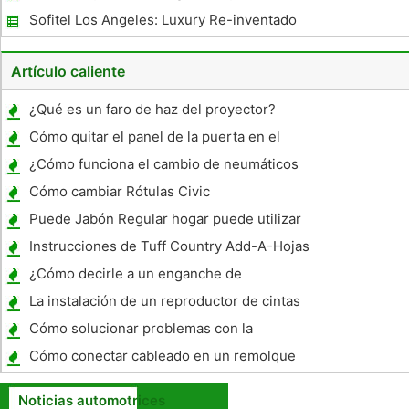
baratos
Sofitel Los Angeles: Luxury Re-inventado
Artículo caliente
¿Qué es un faro de haz del proyector?
Cómo quitar el panel de la puerta en el
1973 Triumph TR6
¿Cómo funciona el cambio de neumáticos
afectan Driveability ?
Cómo cambiar Rótulas Civic
Puede Jabón Regular hogar puede utilizar
para lavar un coche?
Instrucciones de Tuff Country Add-A-Hojas
en F-250s
¿Cómo decirle a un enganche de
distribución de peso de una carga de peso
La instalación de un reproductor de cintas
Hitch
en un 7G Cívico
Cómo solucionar problemas con la
climatización en un Chevy Pickup 2004
Cómo conectar cableado en un remolque
Noticias automotrices