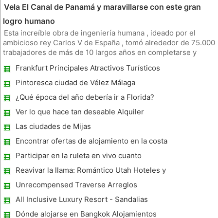
Vela El Canal de Panamá y maravillarse con este gran
logro humano
Esta increíble obra de ingeniería humana , ideado por el
ambicioso rey Carlos V de España , tomó alrededor de 75.000
trabajadores de más de 10 largos años en completarse y
durante la construcción fue asediado por un gama de
Frankfurt Principales Atractivos Turísticos
problemas , desde la quiebra financiera , de gestión muy
deficiente de los p
Pintoresca ciudad de Vélez Málaga
¿Qué época del año debería ir a Florida?
Ver lo que hace tan deseable Alquiler
temporal
Las ciudades de Mijas
Encontrar ofertas de alojamiento en la costa
Sunshine
Participar en la ruleta en vivo cuanto
Diversión y retorno
Reavivar la llama: Romántico Utah Hoteles y
atracciones
Unrecompensed Traverse Arreglos
All Inclusive Luxury Resort - Sandalias
relajantes
Dónde alojarse en Bangkok Alojamientos