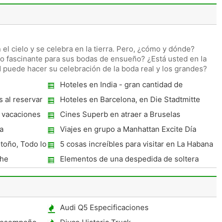
el cielo y se celebra en la tierra. Pero, ¿cómo y dónde?
no fascinante para sus bodas de ensueño? ¿Está usted en la
puede hacer su celebración de la boda real y los grandes?
Hoteles en India - gran cantidad de
instalaciones ilimitadas
 al reservar
Hoteles en Barcelona, ​​en Die Stadtmitte
And You
s vacaciones
Cines Superb en atraer a Bruselas
a
Viajes en grupo a Manhattan Excite Día
excursionistas
otoño, Todo lo
5 cosas increíbles para visitar en La Habana
 o correo
che
Elementos de una despedida de soltera
inolvidable fin de semana de soltero
Audi Q5 Especificaciones