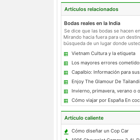
Artículos relacionados
Bodas reales en la India
Se dice que las bodas se hacen en 
Mirando hacia fuera para un desti
búsqueda de un lugar donde usted 
Entonces ¿por qué no elegi
Vietnam Cultura y la etiqueta
Los mayores errores cometidos
Hoteles It
Capalbio: Información para su
en Maremma
Enjoy The Glamour De Tailandi
Invierno, primavera, verano o 
que tienes que hacer es llamar
Cómo viajar por España En co
Artículo caliente
Cómo diseñar un Cop Car