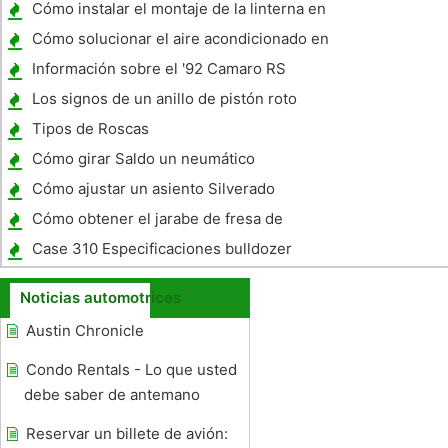
Volvo Off Wheels
Cómo instalar el montaje de la linterna en
un 2001 Jimmy
Cómo solucionar el aire acondicionado en
un Mercury Villager
Información sobre el '92 Camaro RS
Los signos de un anillo de pistón roto
Tipos de Roscas
Cómo girar Saldo un neumático
Cómo ajustar un asiento Silverado
Cómo obtener el jarabe de fresa de
alfombras del carro
Case 310 Especificaciones bulldozer
Noticias automotrices
Austin Chronicle
Condo Rentals - Lo que usted
debe saber de antemano
Reservar un billete de avión: