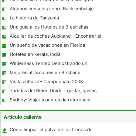
de Lanzarote acoge un acontecimiento agotador, donde 1.500
experiencia cuando de vacaciones luna de
Algunos consejos sobre Back embalaje
miel en Bali. Carga
La historia de Tanzania
Una guía a los Hoteles de 3 estrellas
Alquiler de coches Auckland - Encontrar el
mejor Empresa de alquiler en Nueva
Un sueño de vacaciones en Florida
Zelanda
Hoteles en Kerala, India
Wilderness Tented Demostrando un
popular Get Away
Mejores atracciones en Brisbane
Visita cultural - Campeonato 2008
Turistas del Reino Unido - gastar, gastar,
gastar
Sydney: Viajar a puntos de referencia
conocidos
Artículo caliente
Cómo limpiar el polvo de los frenos de