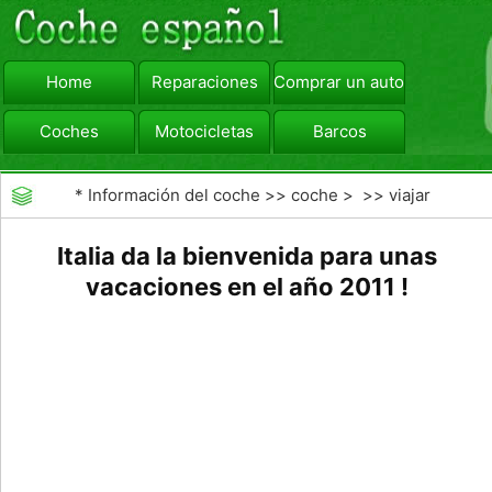
Home
Reparaciones
Comprar un automóvil
Coches
Motocicletas
Barcos
viajar
Camiones
*
Información del coche
>>
coche
> >>
viajar
Italia da la bienvenida para unas
vacaciones en el año 2011 !