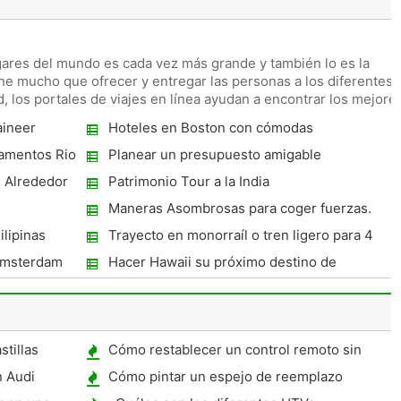
ugares del mundo es cada vez más grande y también lo es la
iene mucho que ofrecer y entregar las personas a los diferentes
d, los portales de viajes en línea ayudan a encontrar los mejore
aineer
Hoteles en Boston con cómodas
habitaciones con una maravillosa atracción
tamentos Rio
Planear un presupuesto amigable
en la ciudad
n hotel junto
despedida de soltera
 Alrededor
Patrimonio Tour a la India
ow
e
Maneras Asombrosas para coger fuerzas.
lipinas
Trayecto en monorraíl o tren ligero para 4
Per Day
Amsterdam
Hacer Hawaii su próximo destino de
vacaciones
tillas
Cómo restablecer un control remoto sin
llave
n Audi
Cómo pintar un espejo de reemplazo