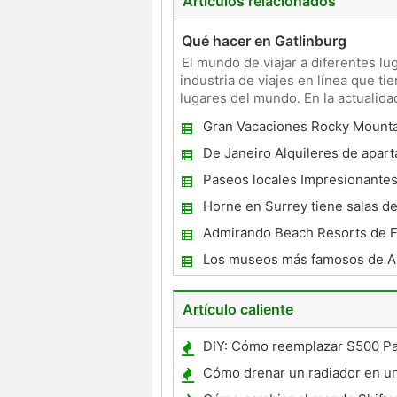
Artículos relacionados
Qué hacer en Gatlinburg
El mundo de viajar a diferentes l
industria de viajes en línea que t
lugares del mundo. En la actualida
lugares qu
Gran Vacaciones Rocky Mount
De Janeiro Alquileres de apar
Presente las comodidades de u
Paseos locales Impresionantes
con la intimidad de Casa
Casas de vacaciones en Padst
Horne en Surrey tiene salas d
conferencias sensacionales
Admirando Beach Resorts de Fi
Los museos más famosos de 
Artículo caliente
DIY: Cómo reemplazar S500 Pas
Cómo drenar un radiador en u