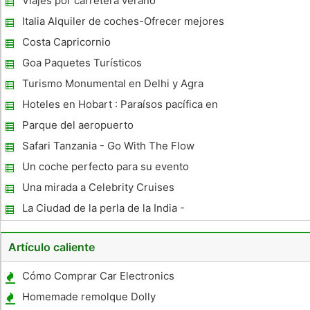
Viajes por carretera verano
Italia Alquiler de coches-Ofrecer mejores
tarifas posibles para su alquiler de alquiler
Costa Capricornio
de coches Italia Necesidades
Goa Paquetes Turísticos
Turismo Monumental en Delhi y Agra
Hoteles en Hobart : Paraísos pacífica en
Australia
Parque del aeropuerto
Safari Tanzania - Go With The Flow
Un coche perfecto para su evento
memorable
Una mirada a Celebrity Cruises
La Ciudad de la perla de la India -
Hyderabad
Artículo caliente
Cómo Comprar Car Electronics
Homemade remolque Dolly