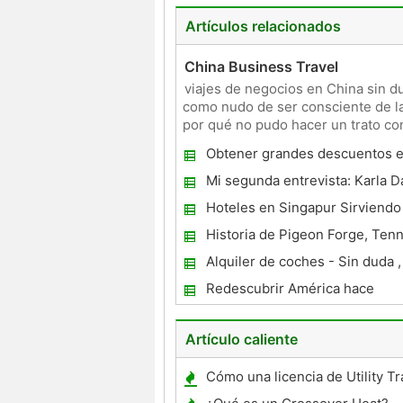
Artículos relacionados
China Business Travel
viajes de negocios en China sin d
como nudo de ser consciente de la
por qué no pudo hacer un trato con
abastecimiento globa
Obtener grandes descuentos e
Mi segunda entrevista: Karla D
Canuck expatriados en España
Hoteles en Singapur Sirviendo 
de todas Presupuesto
Historia de Pigeon Forge, Ten
Alquiler de coches - Sin duda , 
perfecta
Redescubrir América hace
Artículo caliente
Cómo una licencia de Utility Tra