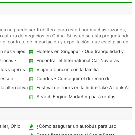
uda no puede ser fructífera para usted por muchas razones,
 cultura de negocios en China. Si usted se está preguntando
 el contrato de importación y exportación, que es el plan de
n sus viajes
Hoteles en Singapur - Que tranquilidad y
armonía Reign Over You
arocas -
Encontrar el International Car Navieras
los viajeros
Viajar a Cancún con la familia
nessee.
Condos - Conseguir el derecho de
vacaciones Paquete
la alternativa
Festival de Tours en la India-Take A Look At
The Close coloridas celebraciones de los
Search Engine Marketing para rentas
festivales de la India!
vacacionales: Consejos y trucos
iler, Ohio
¿Cómo asegurar un autobús para uso
personal