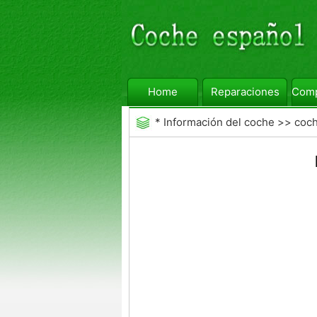
Home
Reparaciones
Comp
*
Información del coche
>>
coc