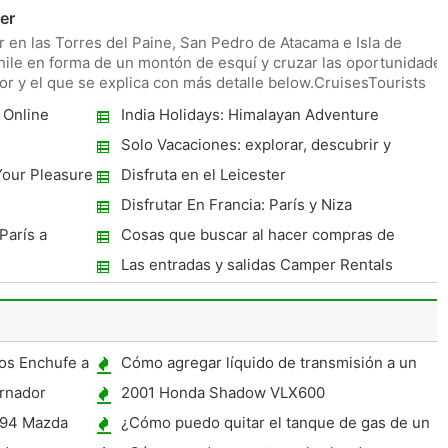
er
r en las Torres del Paine, San Pedro de Atacama e Isla de
ile en forma de un montón de esquí y cruzar las oportunidade
or y el que se explica con más detalle below.CruisesTourists
 Online
India Holidays: Himalayan Adventure
Solo Vacaciones: explorar, descubrir y
disfrutar
 Your Pleasure
Disfruta en el Leicester
Disfrutar En Francia: París y Niza
París a
Cosas que buscar al hacer compras de
pisos en alquiler
Las entradas y salidas Camper Rentals
Nueva Zelanda y lo que usted debe saber
os Enchufe a
Cómo agregar líquido de transmisión a un
coche
rnador
2001 Honda Shadow VLX600
Especificaciones
n 94 Mazda
¿Cómo puedo quitar el tanque de gas de un
Ford Explorer 1998 ?