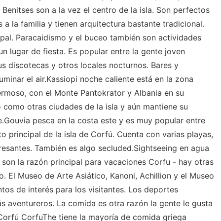
 Benitses son a la vez el centro de la isla. Son perfectos
s a la familia y tienen arquitectura bastante tradicional.
cipal. Paracaidismo y el buceo también son actividades
 lugar de fiesta. Es popular entre la gente joven
us discotecas y otros locales nocturnos. Bares y
uminar el air.Kassiopi noche caliente está en la zona
ermoso, con el Monte Pantokrator y Albania en su
 como otras ciudades de la isla y aún mantiene su
.Gouvia pesca en la costa este y es muy popular entre
o principal de la isla de Corfú. Cuenta con varias playas,
eresantes. También es algo secluded.Sightseeing en agua
 son la razón principal para vacaciones Corfu - hay otras
go. El Museo de Arte Asiático, Kanoni, Achillion y el Museo
os de interés para los visitantes. Los deportes
ás aventureros. La comida es otra razón la gente le gusta
e Corfú CorfuThe tiene la mayoría de comida griega