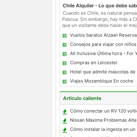
Chile Alquiler - Lo que debe sab
Cuando es Chile, es natural pensa
Pascua. Sin embargo, hay más a Ch
que un visitante debe hacer el mej
puede unirse a la I
Vuelos baratos Aizawl Reserva
Consejos para viajar con niños
All Inclusive Última hora - For
Travel
Compras en Leicester
Hotel que admite mascotas de 
Portland
Viajes Mozambique En coche
Artículo caliente
Cómo conectar un RV 120 volti
un solo polo 30 amp
Nissan Maxima Problemas Alte
Cómo instalar la ingesta en u
626