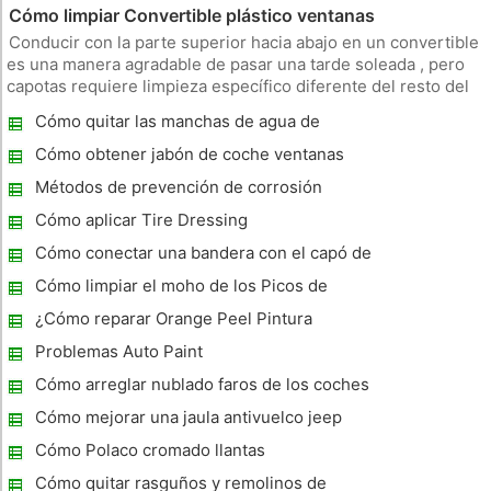
Cómo limpiar Convertible plástico ventanas
Conducir con la parte superior hacia abajo en un convertible
es una manera agradable de pasar una tarde soleada , pero
capotas requiere limpieza específico diferente del resto del
coche . Las ventanas de plástico de capotas menudo crecen
Cómo quitar las manchas de agua de
transparencia aburrido y flojo en el tiempo, y la limpieza tra
pintura de coches
Cómo obtener jabón de coche ventanas
Métodos de prevención de corrosión
Cómo aplicar Tire Dressing
Cómo conectar una bandera con el capó de
un coche
Cómo limpiar el moho de los Picos de
Crome HD Exhaust Tips
¿Cómo reparar Orange Peel Pintura
Metalizada trabajo
Problemas Auto Paint
Cómo arreglar nublado faros de los coches
de plástico
Cómo mejorar una jaula antivuelco jeep
Cómo Polaco cromado llantas
Cómo quitar rasguños y remolinos de