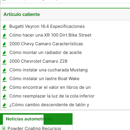
pintura
Artículo caliente
Bugatti Veyron 16.4 Especificaciones
Cómo hacer una XR 100 Dirt Bike Street
Legal
2000 Chevy Camaro Características
Cómo montar un radiador de aceite
2000 Chevrolet Camaro Z28
Especificaciones
Cómo instalar una cucharada Mustang
Cómo instalar un lastre Boat Wake
Cómo encontrar el valor en libros de un
coche
Cómo reemplazar la luz de la cola inferior
en un Volvo
¿Cómo cambio descendente de talón y
dedo del pie de una transmisión manual de
Noticias automotrices
coches
Powder Coating Recursos