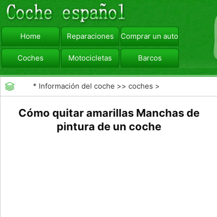
Home
Reparaciones
Comprar un automóvil
Coches
Motocicletas
Barcos
viajar
Camiones
*
Información del coche
>>
coches
>
>>
Mantenimiento General
>>
Mantenimiento del
Cómo quitar amarillas Manchas de
vehículo
pintura de un coche