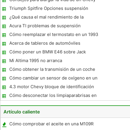
basa en los servicios celulares CDMA para permitir la
Cobalt
comunicación
Triumph Spitfire Opciones suspensión
trasera
¿Qué causa el mal rendimiento de la
gasolina?
Acura Tl problemas de suspensión
Cómo reemplazar el termostato en un 1993
Ford Escort
Acerca de tableros de automóviles
Cómo poner un BMW E46 sobre Jack
Stands
Mi Altima 1995 no arranca
Cómo obtener la transmisión de un coche
automático reemplazan
Cómo cambiar un sensor de oxígeno en un
2005 Jeep 3.7L
4.3 motor Chevy bloque de identificación
Cómo desconectar los limpiaparabrisas en
un Nissan Frontier
Artículo caliente
Cómo comprobar el aceite en una M109R