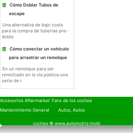
Cómo Doblar Tubos de
escape
Una alternativa de bajo costo
para la compra de tuberías pre-
dobla
Cómo conectar un vehículo
para arrastrar un remolque
En un remolque para ser
remolcado en la vía pública una
serie de r
Accesorios Aftermarket
Fans de los coches
Seguro de Coche
Préstamos y Financiación
Mantenimiento General
Autos, Autos
Seguridad Vial
Combustibles
coches © www.automotriz.mobi
Vender Mi Coche