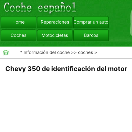
Home
Reparaciones
Comprar un automóvil
Coches
Motocicletas
Barcos
viajar
Camiones
*
Información del coche
>>
coches
>
>>
Mantenimiento General
>>
Mantenimiento de
Chevy 350 de identificación del motor
coches General