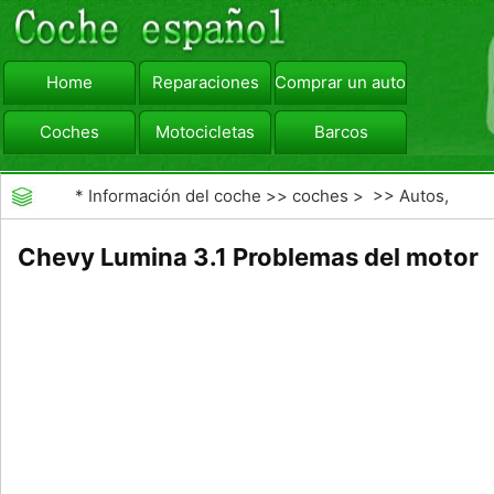
Home
Reparaciones
Comprar un automóvil
Coches
Motocicletas
Barcos
viajar
Camiones
*
Información del coche
>>
coches
> >>
Autos,
Autos
>>
Sedanes
Chevy Lumina 3.1 Problemas del motor