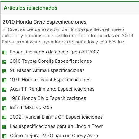
Artículos relacionados
2010 Honda Civic Especificaciones
El Civic es pequeño sedán de Honda que lleva el nuevo
exterior y cambios en el estilo interior introducidas en 2009.
Estos cambios incluyen faros rediseñados y combos luz
trasera, nuevas llantas de aleación de ciertas líneas de corte
Especificaciones de coches para el 2007
y una opción para el paño de estar actualizada. Los más de
Buick LaCrosse
tres do
2010 Toyota Corolla Especificaciones
98 Nissan Altima Especificaciones
1976 Honda Civic 4 Especificaciones
velocidad
Audi TT Rendimiento Especificaciones
1988 Honda Civic Especificaciones
Infiniti M35 vs M45
2002 Hyundai Elantra GT Especificaciones
Las especificaciones para un Lincoln Town
Car 1997
Cómo mejorar MPG para un Chevy Aveo