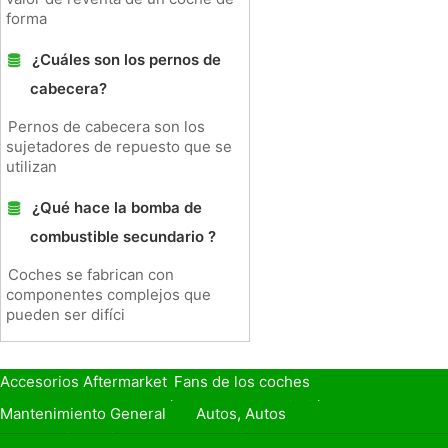
forma
¿Cuáles son los pernos de
cabecera?
Pernos de cabecera son los
sujetadores de repuesto que se
utilizan
¿Qué hace la bomba de
combustible secundario ?
Coches se fabrican con
componentes complejos que
pueden ser difíci
Accesorios Aftermarket
Fans de los coches
Seguro de Coche
Préstamos y Financiación
Mantenimiento General
Autos, Autos
Seguridad Vial
Combustibles