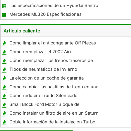
Las especificaciones de un Hyundai Santro
Mercedes ML320 Especificaciones
Artículo caliente
Cómo limpiar el anticongelante Off Piezas
de Coches
Cómo reemplazar el 2002 Aire
acondicionado de Honda Accord filtro
Cómo reemplazar los frenos traseros de
discos en un Ford Explorer
Tipos de neumáticos de invierno
La elección de un coche de garantía
Cómo cambiar las pastillas de freno en una
Harley Davidson
Cómo reducir el ruido Silenciador
Small Block Ford Motor Bloque de
identificación
Cómo instalar un filtro de aire en un Saturn
Aura
Doble Información de la instalación Turbo