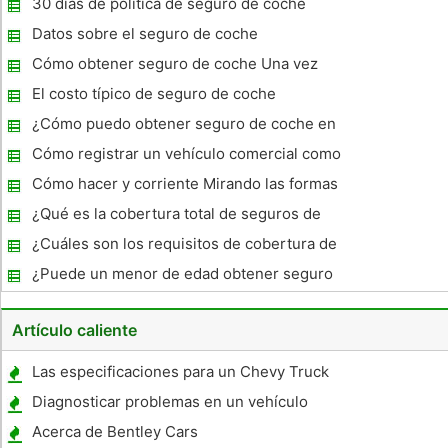
30 días de política de seguro de coche
Datos sobre el seguro de coche
adolescente
Cómo obtener seguro de coche Una vez
cancelada una política
El costo típico de seguro de coche
¿Cómo puedo obtener seguro de coche en
un coche usado?
Cómo registrar un vehículo comercial como
RV
Cómo hacer y corriente Mirando las formas
del pecho
¿Qué es la cobertura total de seguros de
automóviles en Florida
¿Cuáles son los requisitos de cobertura de
seguro de auto completo para Oklahoma?
¿Puede un menor de edad obtener seguro
de automóvil?
Artículo caliente
Las especificaciones para un Chevy Truck
1500 1998
Diagnosticar problemas en un vehículo
Acerca de Bentley Cars