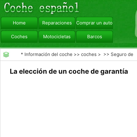
Home
Reparaciones
Comprar un automóvil
Coches
Motocicletas
Barcos
viajar
Camiones
*
Información del coche
>>
coches
> >>
Seguro de
Coche
>>
Seguro Integral
La elección de un coche de garantía