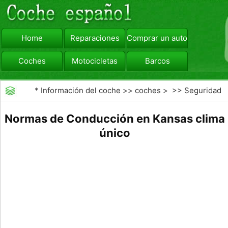
Home
Reparaciones
Comprar un automóvil
Coches
Motocicletas
Barcos
viajar
Camiones
*
Información del coche
>>
coches
> >>
Seguridad
Vial
>>
Educación de los conductores
Normas de Conducción en Kansas clima
único