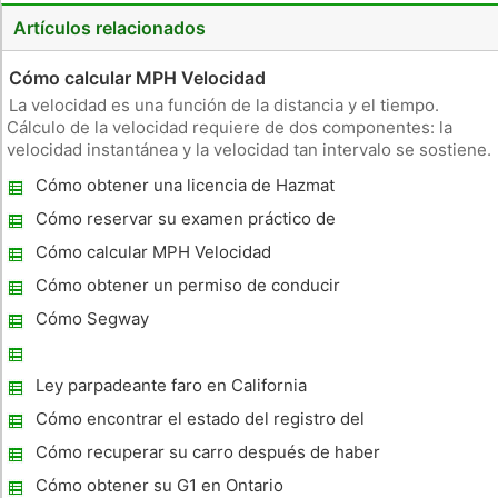
Artículos relacionados
Cómo calcular MPH Velocidad
La velocidad es una función de la distancia y el tiempo.
Cálculo de la velocidad requiere de dos componentes: la
velocidad instantánea y la velocidad tan intervalo se sostiene.
Como la velocidad varía con las condiciones del camino,
Cómo obtener una licencia de Hazmat
tráfico y condiciones meteorológicas, la velocidad media es
normalm
Cómo reservar su examen práctico de
conducción en línea
Cómo calcular MPH Velocidad
Cómo obtener un permiso de conducir
Cómo Segway
Ley parpadeante faro en California
Cómo encontrar el estado del registro del
coche en Georgia
Cómo recuperar su carro después de haber
sido confiscado
Cómo obtener su G1 en Ontario