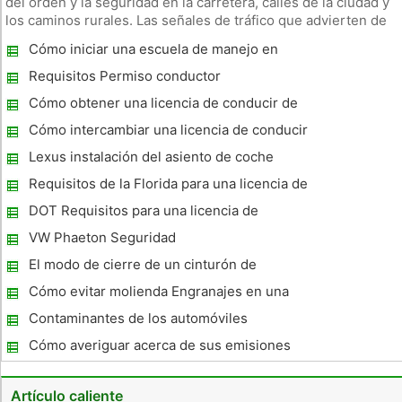
del orden y la seguridad en la carretera, calles de la ciudad y
los caminos rurales. Las señales de tráfico que advierten de
los peligros particulares son especialmente importantes, ya
Cómo iniciar una escuela de manejo en
que alertan a los conductores de posibles peligros en l
California
Requisitos Permiso conductor
Cómo obtener una licencia de conducir de
Pennsylvania
Cómo intercambiar una licencia de conducir
francesa en Michigan
Lexus instalación del asiento de coche
Requisitos de la Florida para una licencia de
conducir Certificado de
DOT Requisitos para una licencia de
conducir comercial
VW Phaeton Seguridad
El modo de cierre de un cinturón de
seguridad
Cómo evitar molienda Engranajes en una
transmisión manual
Contaminantes de los automóviles
Cómo averiguar acerca de sus emisiones
de los automóviles
Artículo caliente