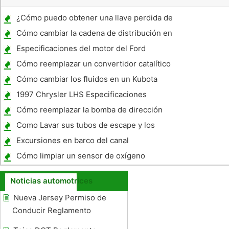
¿Cómo puedo obtener una llave perdida de
un Dodge Van 1987 ?
Cómo cambiar la cadena de distribución en
un Toyota Pickup 1993
Especificaciones del motor del Ford
Mondeo 2.3 Litros
Cómo reemplazar un convertidor catalítico
en un Ford Escape
Cómo cambiar los fluidos en un Kubota
B7200
1997 Chrysler LHS Especificaciones
Cómo reemplazar la bomba de dirección
asistida en un Cobalt
Como Lavar sus tubos de escape y los
protegen de Rust
Excursiones en barco del canal
independiente en Europa
Cómo limpiar un sensor de oxígeno
Silverado
Noticias automotrices
Nueva Jersey Permiso de
Conducir Reglamento