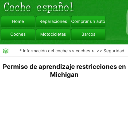
Home
Reparaciones
Comprar un automóvil
Coches
Motocicletas
Barcos
viajar
Camiones
*
Información del coche
>>
coches
> >>
Seguridad
Vial
>>
Educación de los conductores
Permiso de aprendizaje restricciones en
Michigan