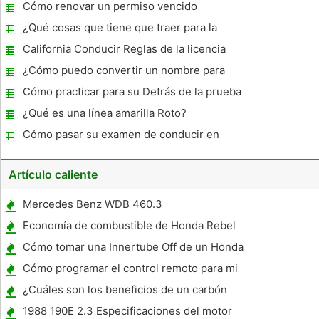
una carretera en Florida
Cómo renovar un permiso vencido
¿Qué cosas que tiene que traer para la
prueba de licencia de conducir?
California Conducir Reglas de la licencia
para los menores de 18
¿Cómo puedo convertir un nombre para
una matrícula
Cómo practicar para su Detrás de la prueba
que conduce la rueda en Oregon
¿Qué es una línea amarilla Roto?
Cómo pasar su examen de conducir en
Nueva York
Artículo caliente
Mercedes Benz WDB 460.3
Especificaciones
Economía de combustible de Honda Rebel
Cómo tomar una Innertube Off de un Honda
XR80
Cómo programar el control remoto para mi
Ford Truck
¿Cuáles son los beneficios de un carbón
alineados Filtro de aire?
1988 190E 2.3 Especificaciones del motor