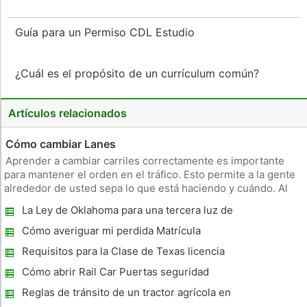
Guía para un Permiso CDL Estudio
¿Cuál es el propósito de un currículum común?
Artículos relacionados
Cómo cambiar Lanes
Aprender a cambiar carriles correctamente es importante
para mantener el orden en el tráfico. Esto permite a la gente
alrededor de usted sepa lo que está haciendo y cuándo. Al
indicar correctamente y cambiar de carril con seguridad que
La Ley de Oklahoma para una tercera luz de
permite que otros tiempo para reaccionar a su forma de
freno
conducir
Cómo averiguar mi perdida Matrícula
Requisitos para la Clase de Texas licencia
de conducir
Cómo abrir Rail Car Puertas seguridad
Reglas de tránsito de un tractor agrícola en