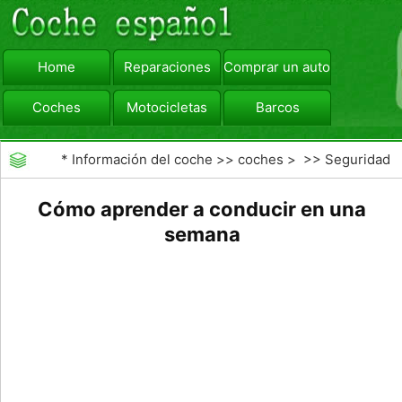
Home
Reparaciones
Comprar un automóvil
Coches
Motocicletas
Barcos
viajar
Camiones
*
Información del coche
>>
coches
> >>
Seguridad
Vial
>>
Educación de los conductores
Cómo aprender a conducir en una
semana