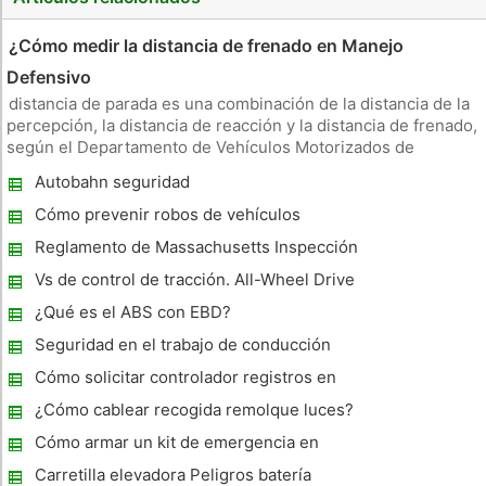
¿Cómo medir la distancia de frenado en Manejo
Defensivo
distancia de parada es una combinación de la distancia de la
percepción, la distancia de reacción y la distancia de frenado,
según el Departamento de Vehículos Motorizados de
California. La comprensión de cómo detener distancia cambia
Autobahn seguridad
como resultado de las condiciones de velocidad y la carretera
es
Cómo prevenir robos de vehículos
Reglamento de Massachusetts Inspección
Car
Vs de control de tracción. All-Wheel Drive
¿Qué es el ABS con EBD?
Seguridad en el trabajo de conducción
Cómo solicitar controlador registros en
persona en Texas DPS
¿Cómo cablear recogida remolque luces?
Cómo armar un kit de emergencia en
carretera
Carretilla elevadora Peligros batería