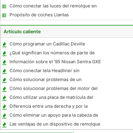
Cómo conectar las luces del remolque en
un Mercury
Propósito de coches Llantas
Artículo caliente
Cómo programar un Cadillac Deville
Bloqueo a distancia 1996
¿Qué significan los números de parte de
GM
Información sobre el '95 Nissan Sentra GXE
Cómo conectar tela Headliner sin
pegamento
Cómo solucionar problemas de un
condensador Motor
Cómo solucionar problemas del motor del
cheque por un Ford Ranger 2.3L
Cómo utilizar una placa de matrícula del
vehículo para un informe del historial del
Diferencia entre una derecha y por la
vehículo
izquierda Drive
Cómo eliminar un apoyo para la cabeza de
una Yukon 2003
Las ventajas de un dispositivo de remolque
sobre un gancho de seguridad