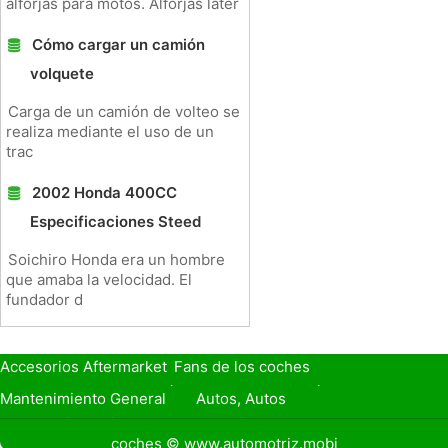
alforjas para motos. Alforjas later
Cómo cargar un camión
volquete
Carga de un camión de volteo se
realiza mediante el uso de un
trac
2002 Honda 400CC
Especificaciones Steed
Soichiro Honda era un hombre
que amaba la velocidad. El
fundador d
Accesorios Aftermarket
Fans de los coches
Seguro de Coche
Préstamos y Financiación
Mantenimiento General
Autos, Autos
Seguridad Vial
Combustibles
coches © www.automotriz.mobi