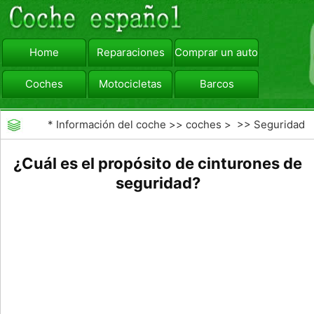
Home
Reparaciones
Comprar un automóvil
Coches
Motocicletas
Barcos
viajar
Camiones
*
Información del coche
>>
coches
> >>
Seguridad
Vial
>>
Driving Safety
¿Cuál es el propósito de cinturones de
seguridad?