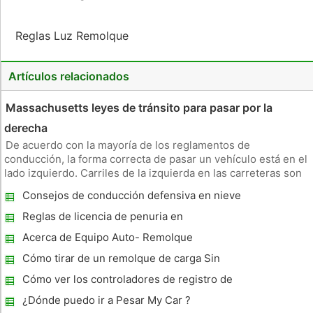
Reglas Luz Remolque
Artículos relacionados
Massachusetts leyes de tránsito para pasar por la
derecha
De acuerdo con la mayoría de los reglamentos de
conducción, la forma correcta de pasar un vehículo está en el
lado izquierdo. Carriles de la izquierda en las carreteras son
conocidas como líneas de pase por este reglamento.
Consejos de conducción defensiva en nieve
Massachusetts es un estado donde el carril de la izquierda se
y hielo
designa especí
Reglas de licencia de penuria en
Massachusetts
Acerca de Equipo Auto- Remolque
Cómo tirar de un remolque de carga Sin
Truck
Cómo ver los controladores de registro de
licencia de Free
¿Dónde puedo ir a Pesar My Car ?