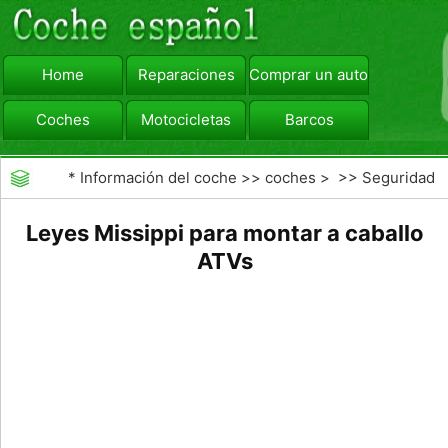
Home
Reparaciones
Comprar un automóvil
Coches
Motocicletas
Barcos
viajar
Camiones
*
Información del coche
>>
coches
> >>
Seguridad
Vial
>>
Driving Safety
Leyes Missippi para montar a caballo
ATVs