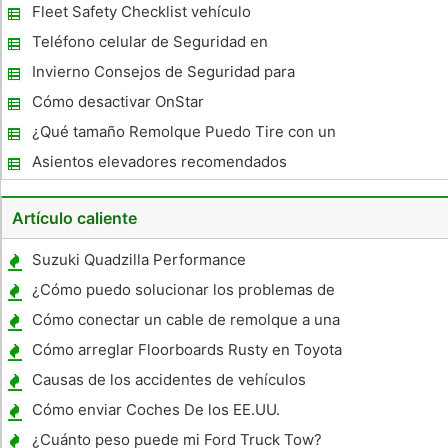
Fleet Safety Checklist vehículo
Teléfono celular de Seguridad en
Gasolineras
Invierno Consejos de Seguridad para
Coches
Cómo desactivar OnStar
¿Qué tamaño Remolque Puedo Tire con un
4.3 litros , motor de 6 cilindros ?
Asientos elevadores recomendados
Artículo caliente
Suzuki Quadzilla Performance
¿Cómo puedo solucionar los problemas de
transmisión automática en un Toyota
Cómo conectar un cable de remolque a una
4Runner 1985?
Minivan
Cómo arreglar Floorboards Rusty en Toyota
Truck
Causas de los accidentes de vehículos
Cómo enviar Coches De los EE.UU.
¿Cuánto peso puede mi Ford Truck Tow?