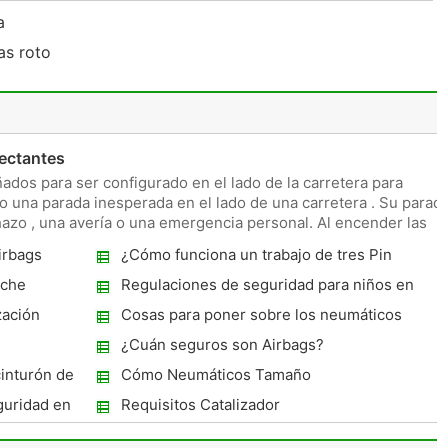
da
as roto
lectantes
ñados para ser configurado en el lado de la carretera para
ho una parada inesperada en el lado de una carretera . Su parad
hazo , una avería o una emergencia personal. Al encender las
irbags
¿Cómo funciona un trabajo de tres Pin
Flasher Relay ?
oche
Regulaciones de seguridad para niños en
Michigan
zación
Cosas para poner sobre los neumáticos
para trabajar en el hielo
¿Cuán seguros son Airbags?
cinturón de
Cómo Neumáticos Tamaño
guridad en
Requisitos Catalizador