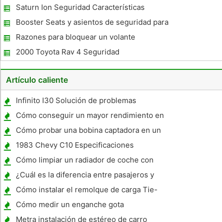
Saturn Ion Seguridad Características
Saturno división
Booster Seats y asientos de seguridad para
niños
Razones para bloquear un volante
2000 Toyota Rav 4 Seguridad
Artículo caliente
Infinito I30 Solución de problemas
Cómo conseguir un mayor rendimiento en
un Chevy 350 1995
Cómo probar una bobina captadora en un
vehículo todo terreno
1983 Chevy C10 Especificaciones
Cómo limpiar un radiador de coche con
vinagre
¿Cuál es la diferencia entre pasajeros y
Performance Tires?
Cómo instalar el remolque de carga Tie-
Downs
Cómo medir un enganche gota
Metra instalación de estéreo de carro