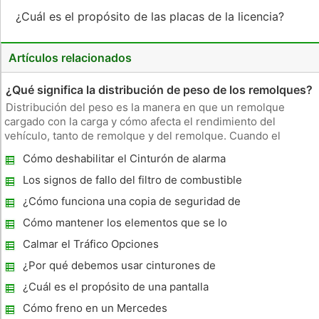
¿Cuál es el propósito de las placas de la licencia?
Artículos relacionados
¿Qué significa la distribución de peso de los remolques?
Distribución del peso es la manera en que un remolque
cargado con la carga y cómo afecta el rendimiento del
vehículo, tanto de remolque y del remolque. Cuando el
transporte de cargas que se encuentran en o cerca de la
Cómo deshabilitar el Cinturón de alarma
capacidad del remolque, el peso debe distribuirse
asiento en un Mitsubishi Lancer
adecuadamente; mala distribución
Los signos de fallo del filtro de combustible
¿Cómo funciona una copia de seguridad de
la cámara en una Escalade EXT
Cómo mantener los elementos que se lo
robaran en su coche
Calmar el Tráfico Opciones
¿Por qué debemos usar cinturones de
seguridad?
¿Cuál es el propósito de una pantalla
térmica en un coche
Cómo freno en un Mercedes