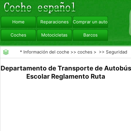
Home
Reparaciones
Comprar un automóvil
Coches
Motocicletas
Barcos
viajar
Camiones
*
Información del coche
>>
coches
> >>
Seguridad
Vial
>>
Driving Safety
Departamento de Transporte de Autobú
Escolar Reglamento Ruta