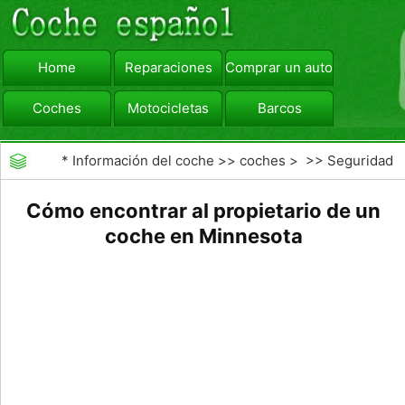
Home
Reparaciones
Comprar un automóvil
Coches
Motocicletas
Barcos
viajar
Camiones
*
Información del coche
>>
coches
> >>
Seguridad
Vial
>>
Driving Safety
Cómo encontrar al propietario de un
coche en Minnesota