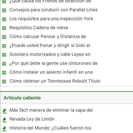
¿Qué causa los Frenos de dirección de
encendido para apagar?
Consejos para conducir con Parallel Lines
Los requisitos para una inspección York
New Car
Requisitos Cadena de nieve
Cómo calcular Pensar y Distancia de
frenado
¿Puede usted frenar y dirigir si todo el
poder se pierde?
Scooters motorizados y calle Leyes en
Tucson, Arizona
¿Por qué debe la gente use cinturones de
seguridad ?
Cómo instalar un asiento infantil en una
Suburban 1999
Cómo obtener un Tennessee Rebuilt Título
Artículo caliente
Más fácil manera de eliminar la capa del
claro de Aluminio Llantas de la motocicleta
Nevada Ley de Limón
del motocrós
Historia del Mundo: ¿Cuáles fueron los