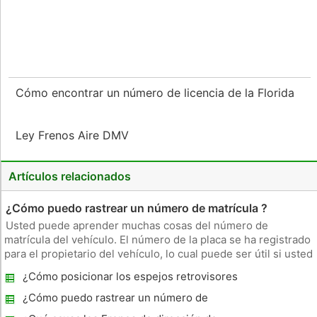
Cómo encontrar un número de licencia de la Florida
Ley Frenos Aire DMV
Artículos relacionados
¿Cómo puedo rastrear un número de matrícula ?
Usted puede aprender muchas cosas del número de
matrícula del vehículo. El número de la placa se ha registrado
para el propietario del vehículo, lo cual puede ser útil si usted
está tratando de encontrar a alguien. Puede hacer un
¿Cómo posicionar los espejos retrovisores
seguimiento de un número de matrícula varias maneras,
de mi coche?
desde hacerlo us
¿Cómo puedo rastrear un número de
matrícula ?