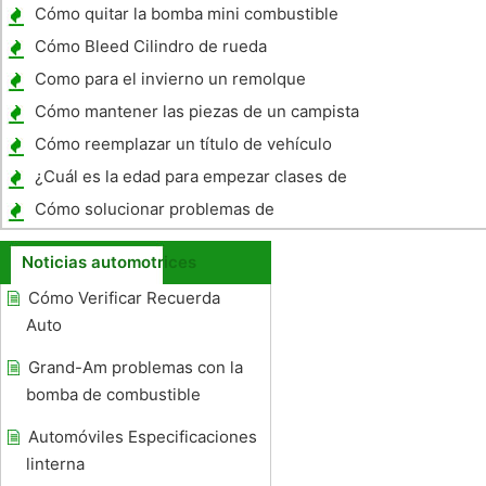
Jeeps Llamado en la Segunda Guerra
Cómo quitar la bomba mini combustible
Mundial
Cómo Bleed Cilindro de rueda
Como para el invierno un remolque
Airstream
Cómo mantener las piezas de un campista
de congelación
Cómo reemplazar un título de vehículo
Florida
¿Cuál es la edad para empezar clases de
manejo?
Cómo solucionar problemas de
sobrecalentamiento en un motor Yanmar
Noticias automotrices
Cómo Verificar Recuerda
Auto
Grand-Am problemas con la
bomba de combustible
Automóviles Especificaciones
linterna