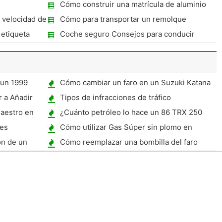
Cómo construir una matrícula de aluminio
 velocidad de
Cómo para transportar un remolque
cerrado en Tennessee
etiqueta
Coche seguro Consejos para conducir
 un 1999
Cómo cambiar un faro en un Suzuki Katana
 a Añadir
Tipos de infracciones de tráfico
aestro en
¿Cuánto petróleo lo hace un 86 TRX 250
ATV Hold?
es
Cómo utilizar Gas Súper sin plomo en
motores de Chevy V8
ón de un
Cómo reemplazar una bombilla del faro
ssee
Honda Element