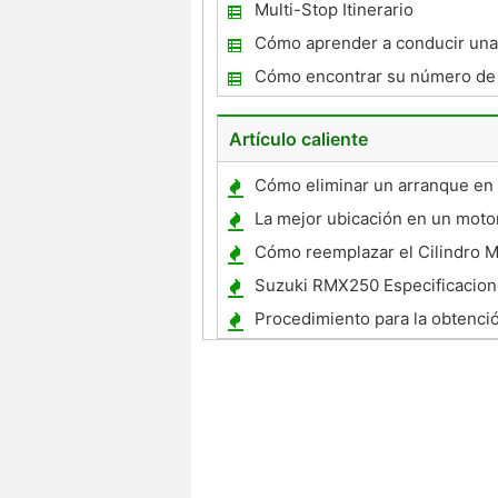
Multi-Stop Itinerario
Cómo aprender a conducir una
5 en pocos días
Cómo encontrar su número de 
Artículo caliente
Cómo eliminar un arranque en
Nissan Sentra automático
La mejor ubicación en un motor
Nitro
Cómo reemplazar el Cilindro M
1996-2000 regate Caravanas
Suzuki RMX250 Especificacion
Procedimiento para la obtenci
título de salvamento en Tenne