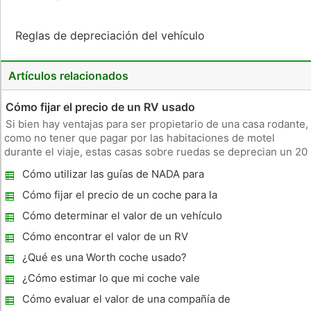
Reglas de depreciación del vehículo
Artículos relacionados
Cómo fijar el precio de un RV usado
Si bien hay ventajas para ser propietario de una casa rodante,
como no tener que pagar por las habitaciones de motel
durante el viaje, estas casas sobre ruedas se deprecian un 20
por ciento en valor en el primer año de propiedad. Si usted
Cómo utilizar las guías de NADA para
tiene la necesidad de vender su casa rodante usado, o si
evaluar el valor de un coche
dese
Cómo fijar el precio de un coche para la
venta
Cómo determinar el valor de un vehículo
Cómo encontrar el valor de un RV
¿Qué es una Worth coche usado?
¿Cómo estimar lo que mi coche vale
Cómo evaluar el valor de una compañía de