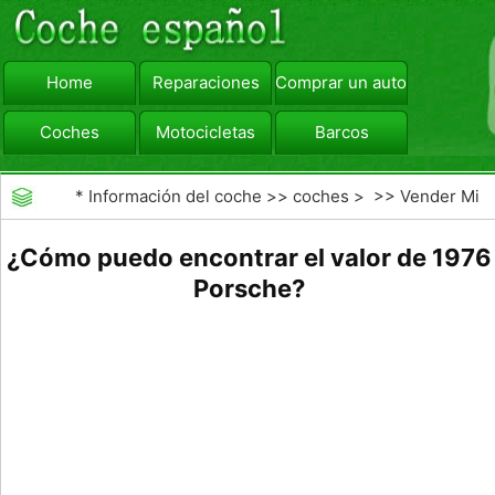
Home
Reparaciones
Comprar un automóvil
Coches
Motocicletas
Barcos
viajar
Camiones
*
Información del coche
>>
coches
> >>
Vender Mi
Coche
>>
Valoración y Tasación
¿Cómo puedo encontrar el valor de 1976
Porsche?