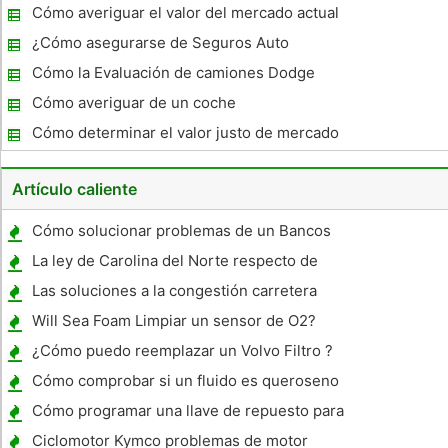
automóviles
Cómo averiguar el valor del mercado actual
de un Subaru Outback 1998
¿Cómo asegurarse de Seguros Auto
coincide con el valor de un coche
Cómo la Evaluación de camiones Dodge
usados ​​
Cómo averiguar de un coche
Cómo determinar el valor justo de mercado
de un coche
Artículo caliente
Cómo solucionar problemas de un Bancos
Turbo
La ley de Carolina del Norte respecto de
expiración del Estado engomada Inspección
Las soluciones a la congestión carretera
Will Sea Foam Limpiar un sensor de O2?
¿Cómo puedo reemplazar un Volvo Filtro ?
Cómo comprobar si un fluido es queroseno
o gasolina
Cómo programar una llave de repuesto para
un coche o camión Ford, Lincoln o Mercury
Ciclomotor Kymco problemas de motor