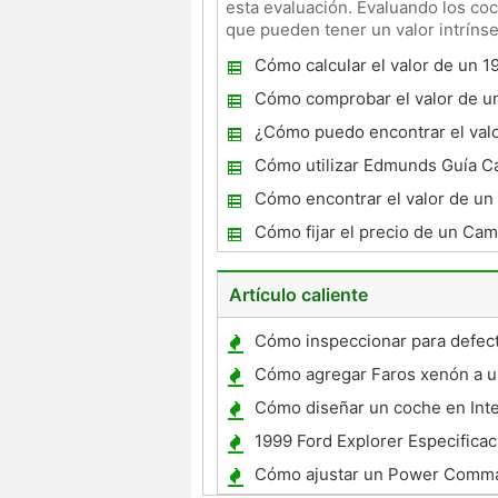
esta evaluación. Evaluando los coc
que pueden tener un valor intrínse
Cuando una pe
Cómo calcular el valor de un 1
Mustang
Cómo comprobar el valor de u
Salvamento Utilizar el Título
¿Cómo puedo encontrar el val
Porsche?
Cómo utilizar Edmunds Guía C
para evaluar el valor de un coc
Cómo encontrar el valor de un
Cómo fijar el precio de un Ca
Artículo caliente
Cómo inspeccionar para defect
neumáticos en un Toyota Corol
Cómo agregar Faros xenón a u
Camry Hybrid 2008
Cómo diseñar un coche en Int
1999 Ford Explorer Especifica
Cómo ajustar un Power Comm