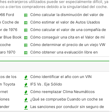
hes extranjeros utilizados puede ser especialmente difícil, ya
co a ciertos compradores debido a la singularidad del coche.
966 Ford
Cómo calcular la disminución del valor de
un coche destrozado
n Coche de
Cómo estimar el valor de Autos Usados ​​
or de 1976
Cómo calcular el valor de una compañía de
automóviles
ar Blue Book
Cómo conseguir una cita en el Valor de mi
he
coche
 coche
Cómo determinar el precio de un viejo VW
Escarabajo
maro 1970
Cómo obtener una evaluación libre en
Carmax
os de los
Cómo identificar el año con un VIN
la
n Toyota
IFS Vs . Eje Sólido
ernet
Cómo reemplazar Clima Neumáticos
agrietados
ciones
¿Qué se comprueba Cuando un coche se
sobrecalienta
ander
Las sanciones por conducir sin seguro de