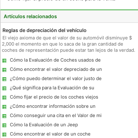
Artículos relacionados
Reglas de depreciación del vehículo
El viejo axioma de que el valor de su automóvil disminuye $
2,000 el momento en que lo saca de la gran cantidad de
coches de representación puede estar tan lejos de la verdad.
Según Kelly Blue Book, una empresa especializada en la
Cómo la Evaluación de Coches usados ​​de
valoración de autos, el mayor gasto para los vehículos nuevos
Dodge
es la d
Cómo encontrar el valor depreciado de un
coche
¿Cómo puedo determinar el valor justo de
mercado de un vehículo de 2002 ?
¿Qué significa para la Evaluación de su
coche?
Cómo fijar el precio de los coches viejos
¿Cómo encontrar información sobre un
coche en el número VIN
Cómo conseguir una cita en el Valor de mi
coche
Cómo la Evaluación de un Jeep
Cómo encontrar el valor de un coche