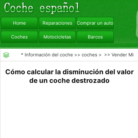
Home
Reparaciones
Comprar un automóvil
Coches
Motocicletas
Barcos
viajar
Camiones
*
Información del coche
>>
coches
> >>
Vender Mi
Coche
>>
Valoración y Tasación
Cómo calcular la disminución del valor
de un coche destrozado