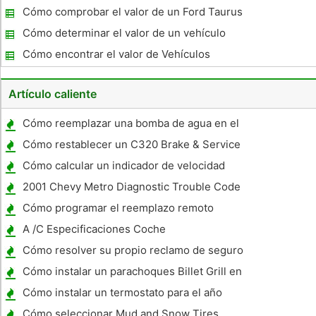
Cómo comprobar el valor de un Ford Taurus
2000
Cómo determinar el valor de un vehículo
Cómo encontrar el valor de Vehículos
Comerciales
Artículo caliente
Cómo reemplazar una bomba de agua en el
4Runner 91
Cómo restablecer un C320 Brake & Service
Mensaje
Cómo calcular un indicador de velocidad
con neumáticos más grandes
2001 Chevy Metro Diagnostic Trouble Code
0705
Cómo programar el reemplazo remoto
791XV
A /C Especificaciones Coche
Cómo resolver su propio reclamo de seguro
Cómo instalar un parachoques Billet Grill en
un Toyota Tundra 2003
Cómo instalar un termostato para el año
1995 un B18C1
Cómo seleccionar Mud and Snow Tires