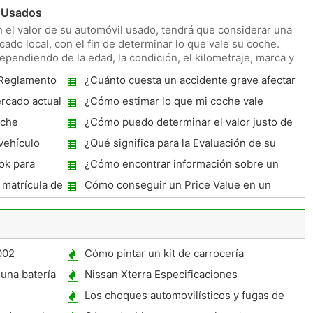
Usados ​​
n el valor de su automóvil usado, tendrá que considerar una
cado local, con el fin de determinar lo que vale su coche.
ependiendo de la edad, la condición, el kilometraje, marca y
 Reglamento
¿Cuánto cuesta un accidente grave afectar
el valor de un coche?
rcado actual
¿Cómo estimar lo que mi coche vale
sche
¿Cómo puedo determinar el valor justo de
mercado de un vehículo todo terreno?
vehículo
¿Qué significa para la Evaluación de su
coche?
ook para
¿Cómo encontrar información sobre un
coche en el número VIN
matrícula de
Cómo conseguir un Price Value en un
coche
002
Cómo pintar un kit de carrocería
una batería
Nissan Xterra Especificaciones
Los choques automovilísticos y fugas de
petróleo