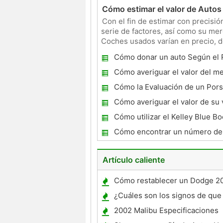
Cómo estimar el valor de Autos 
Con el fin de estimar con precisió
serie de factores, así como su mer
Coches usados ​​varían en precio, d
modelo. Instrucci
Cómo donar un auto Según el
DMV
Cómo averiguar el valor del me
de un Subaru Outback 1998
Cómo la Evaluación de un Por
Cómo averiguar el valor de su 
Cómo utilizar el Kelley Blue B
evaluar el valor de un coche
Cómo encontrar un número de 
un número de Vin
Artículo caliente
Cómo restablecer un Dodge 2
Computer
¿Cuáles son los signos de que 
de coche se está muriendo?
2002 Malibu Especificaciones