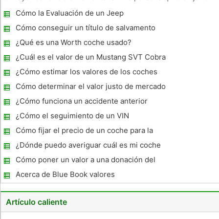
precio de su camioneta Chevy usados ​​a precio de mercado
Cómo la Evaluación de un Jeep
correcto, es de suma importancia para evaluar el camión
Chevy u
Cómo conseguir un título de salvamento
para un coche Totalizó
¿Qué es una Worth coche usado?
¿Cuál es el valor de un Mustang SVT Cobra
1995 ?
¿Cómo estimar los valores de los coches
clásicos
Cómo determinar el valor justo de mercado
de un coche
¿Cómo funciona un accidente anterior
afectan el precio de un coche?
¿Cómo el seguimiento de un VIN
Cómo fijar el precio de un coche para la
venta
¿Dónde puedo averiguar cuál es mi coche
vale la pena?
Cómo poner un valor a una donación del
coche
Acerca de Blue Book valores
Artículo caliente