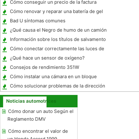
Cómo conseguir un precio de la factura
Cómo renovar y reparar una batería de gel
de plomo
Bad U síntomas comunes
¿Qué causa el Negro de humo de un camión
Diesel?
Información sobre los títulos de salvamento
en California
Cómo conectar correctamente las luces de
conducción
¿Qué hace un sensor de oxígeno?
Consejos de rendimiento 351W
Cómo instalar una cámara en un bloque
pequeño de Chevy
Cómo solucionar problemas de la dirección
asistida en un Ford
Noticias automotrices
Cómo donar un auto Según el
Reglamento DMV
Cómo encontrar el valor de
un Honda Accord 1999