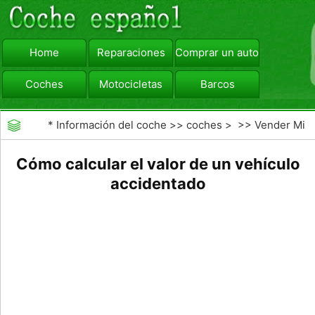
Home
Reparaciones
Comprar un automóvil
Coches
Motocicletas
Barcos
viajar
Camiones
*
Información del coche
>>
coches
> >>
Vender Mi
Coche
>>
Valoración y Tasación
Cómo calcular el valor de un vehículo
accidentado