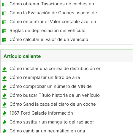
vale la pena?
Cómo obtener Tasaciones de coches en
línea
Cómo la Evaluación de Coches usados ​​de
Dodge
Cómo encontrar el Valor contable azul en
un coche
Reglas de depreciación del vehículo
Cómo calcular el valor de un vehículo
accidentado
Artículo caliente
Cómo instalar una correa de distribución en
un 2001 Subaru Legacy GT
Cómo reemplazar un filtro de aire
acondicionado en un 2002 Toyota Avalon
Cómo comprobar un número de VIN de
recuerda
Cómo buscar Título historia de un vehículo
por Nombre
Cómo Sand la capa del claro de un coche
1967 Ford Galaxie Información
Cómo sustituir un manguito del radiador
Jeep
Cómo cambiar un neumático en una