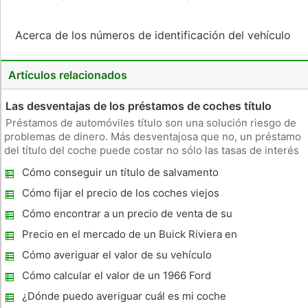
Acerca de los números de identificación del vehículo
Artículos relacionados
Las desventajas de los préstamos de coches título
Préstamos de automóviles título son una solución riesgo de
problemas de dinero. Más desventajosa que no, un préstamo
del título del coche puede costar no sólo las tasas de interés
y alta, pero su modo de transporte, también. La Federación de
Cómo conseguir un título de salvamento
Consumidores de Estados Unidos advierte que muchas
para un coche Totalizó
persona
Cómo fijar el precio de los coches viejos
Cómo encontrar a un precio de venta de su
coche usado
Precio en el mercado de un Buick Riviera en
Texas
Cómo averiguar el valor de su vehículo
Cómo calcular el valor de un 1966 Ford
Mustang
¿Dónde puedo averiguar cuál es mi coche