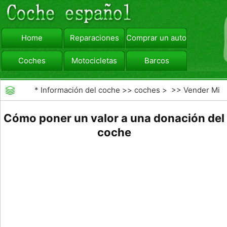
Home
Reparaciones
Comprar un automóvil
Coches
Motocicletas
Barcos
viajar
Camiones
*
Información del coche
>>
coches
> >>
Vender Mi
Coche
>>
Valoración y Tasación
Cómo poner un valor a una donación del
coche