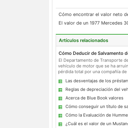
Cómo encontrar el valor neto 
El valor de un 1977 Mercedes 
Artículos relacionados
Cómo Deducir de Salvamento de
El Departamento de Transporte d
vehículo de motor que se ha arrui
pérdida total por una compañía de 
de los daños y la rep
Las desventajas de los présta
coches título
Reglas de depreciación del ve
Acerca de Blue Book valores
Cómo conseguir un título de s
para un coche Totalizó
Cómo la Evaluación de Hummers
¿Cuál es el valor de un Musta