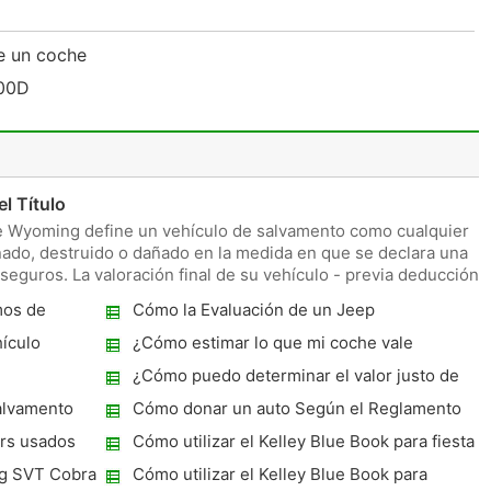
de un coche
300D
l Título
e Wyoming define un vehículo de salvamento como cualquier
nado, destruido o dañado en la medida en que se declara una
seguros. La valoración final de su vehículo - previa deducción
mos de
Cómo la Evaluación de un Jeep
hículo
¿Cómo estimar lo que mi coche vale
¿Cómo puedo determinar el valor justo de
mercado de un vehículo de 2002 ?
alvamento
Cómo donar un auto Según el Reglamento
DMV
 usados ​​
Cómo utilizar el Kelley Blue Book para fiesta
privada Valor Autos Usados ​​
ng SVT Cobra
Cómo utilizar el Kelley Blue Book para