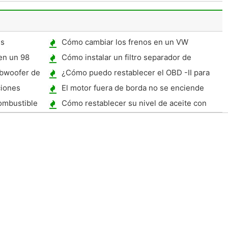
evaluar el valor de un coche
es
Cómo cambiar los frenos en un VW
Escarabajo 2002
en un 98
Cómo instalar un filtro separador de
combustible en un barco
ubwoofer de
¿Cómo puedo restablecer el OBD -II para
Toyota 4Runner ?
ciones
El motor fuera de borda no se enciende
Over
ombustible
Cómo restablecer su nivel de aceite con
OnStar