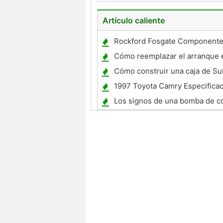
1995 ?
Artículo caliente
Rockford Fosgate Component
Cómo reemplazar el arranque 
Dodge Grand Caravan
Cómo construir una caja de S
Especificaciones
1997 Toyota Camry Especifica
Los signos de una bomba de c
está fallando