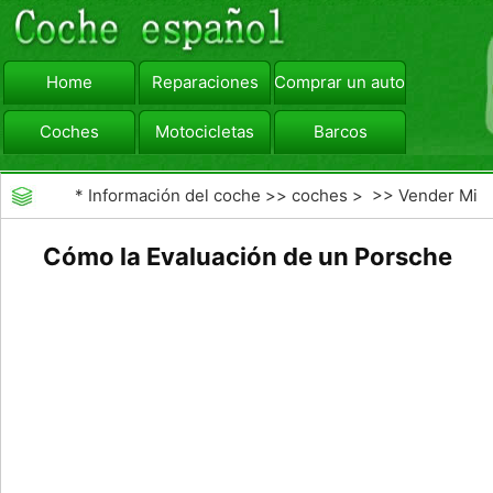
Home
Reparaciones
Comprar un automóvil
Coches
Motocicletas
Barcos
viajar
Camiones
*
Información del coche
>>
coches
> >>
Vender Mi
Coche
>>
Valoración y Tasación
Cómo la Evaluación de un Porsche