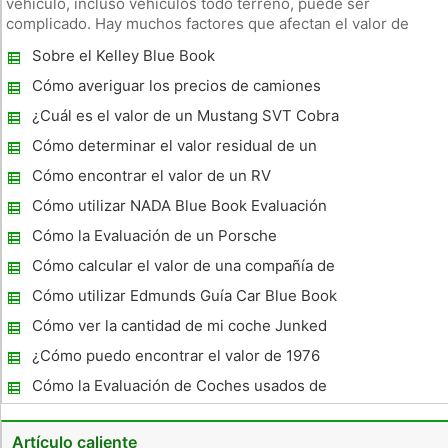
vehículo, incluso vehículos todo terreno, puede ser
complicado. Hay muchos factores que afectan el valor de
mercado, incluyendo la ubicación, condición, marca y modelo.
Sobre el Kelley Blue Book
Afortunadamente, existen varias guías (en línea y en las
librerías y tie
Cómo averiguar los precios de camiones
usados ​​en un 1982 Chevy C- 20
¿Cuál es el valor de un Mustang SVT Cobra
1995 ?
Cómo determinar el valor residual de un
coche
Cómo encontrar el valor de un RV
Cómo utilizar NADA Blue Book Evaluación
de Autos Usados ​​Guía
Cómo la Evaluación de un Porsche
Cómo calcular el valor de una compañía de
automóviles
Cómo utilizar Edmunds Guía Car Blue Book
para evaluar el valor de un coche
Cómo ver la cantidad de mi coche Junked
vale más en línea
¿Cómo puedo encontrar el valor de 1976
Porsche?
Cómo la Evaluación de Coches usados ​​de
Dodge
Artículo caliente