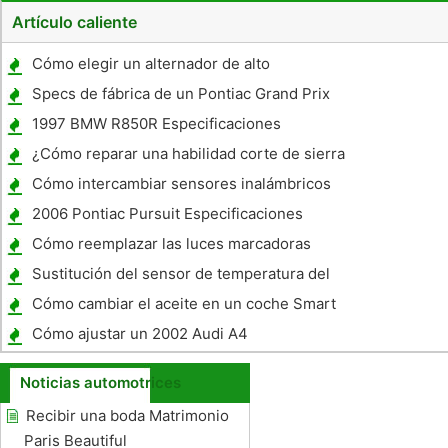
Artículo caliente
Cómo elegir un alternador de alto
rendimiento
Specs de fábrica de un Pontiac Grand Prix
1963
1997 BMW R850R Especificaciones
¿Cómo reparar una habilidad corte de sierra
en un casco de barco
Cómo intercambiar sensores inalámbricos
remotos
2006 Pontiac Pursuit Especificaciones
Cómo reemplazar las luces marcadoras
Xterra 2002
Sustitución del sensor de temperatura del
refrigerante para un Honda Accord 2005
Cómo cambiar el aceite en un coche Smart
Cómo ajustar un 2002 Audi A4
Noticias automotrices
Recibir una boda Matrimonio
Paris Beautiful