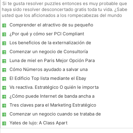
Si te gusta resolver puzzles entonces es muy probable que
haya sido resolver desconcertado gratis toda tu vida. ¿Sabe
usted que los aficionados a los rompecabezas del mundo
entero están trabajando para resolver un rompecabezas que
Comprender el atractivo de su pequeño
puede llevar a una persona a vastas cantidades de riqueza
barco de París a los palacios más grandes
incalculabl
¿Por qué y cómo ser PCI Compliant
Los beneficios de la externalización de
recursos humanos
Comenzar un negocio de Consultoría
Pequeño - Conocer su mercado objetivo
Luna de miel en Paris Mejor Opción Para
iniciar Journey civil
Cómo Números ayudado a salvar una
revista Venerable
El Edificio Top lista mediante el Ebay
Vs reactiva. Estratégico O quién le importa
si su empresa es un dinosaurio?
¿Cómo puede Internet de banda ancha a
mantener los costos de combustible
Tres claves para el Marketing Estratégico
marinos Down?
Comenzar un negocio cuando se trataba de
la sobrecarga de información
Yates de lujo: A Class Apart