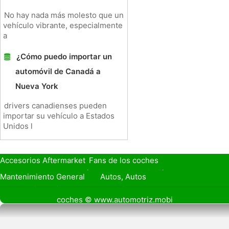
No hay nada más molesto que un
vehículo vibrante, especialmente
a
¿Cómo puedo importar un
automóvil de Canadá a
Nueva York
drivers canadienses pueden
importar su vehículo a Estados
Unidos l
Accesorios Aftermarket
Fans de los coches
Seguro de Coche
Préstamos y Financiación
Mantenimiento General
Autos, Autos
Seguridad Vial
Combustibles
coches © www.automotriz.mobi
Vender Mi Coche