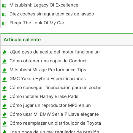
Transport Show
Mitsubishi: Legacy Of Excellence
Diez coches sin agua técnicas de lavado
que funcionan
Elegir The Look Of My Car
Artículo caliente
¿Qué peso de aceite del motor funciona un
VW VR6 uso ?
Cómo obtener una copia de Conducir
Record
Mitsubishi Mirage Performance Tips
GMC Yukon Hybrid Especificaciones
Cómo conseguir financiación para un coche
exótico
Cómo instalar Harley Brake Pads
Cómo jugar un reproductor MP3 en un
Accord 2008 Accord
Cómo usar Mi BMW Serie 7 Llave elegante
Cómo reemplazar un distribuidor de Toyota
Camry 1994
Los signos de un mal regulador de presión