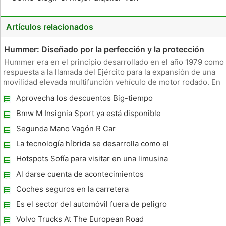
Artículos relacionados
Hummer: Diseñado por la perfección y la protección
Hummer era en el principio desarrollado en el año 1979 como
respuesta a la llamada del Ejército para la expansión de una
movilidad elevada multifunción vehículo de motor rodado. En
el concurso para generar tal vehículo motor fue la seguridad
Aprovecha los descuentos Big-tiempo
Chrysler, Teledyne y AM General, es AM General que lo hace
cuando se opta por transmisiones usadas
Bmw M Insignia Sport ya está disponible
para X5
Segunda Mano Vagón R Car
La tecnología híbrida se desarrolla como el
2005 Honda Accord Hybrid Vehicles Año
Hotspots Sofía para visitar en una limusina
tras año.
Al darse cuenta de acontecimientos
trascendentales con servicios de limusina
Coches seguros en la carretera
Prom
Es el sector del automóvil fuera de peligro
de recesión?
Volvo Trucks At The European Road