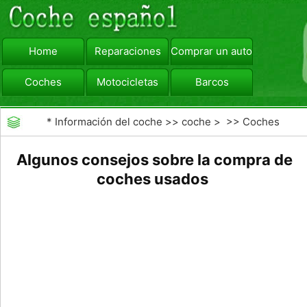
Home
Reparaciones
Comprar un automóvil
Coches
Motocicletas
Barcos
viajar
Camiones
*
Información del coche
>>
coche
> >>
Coches
Algunos consejos sobre la compra de
coches usados ​​