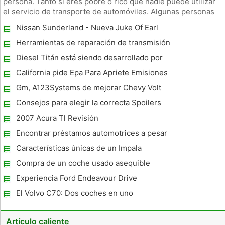
persona. Tanto si eres pobre o rico que nadie puede utilizar
el servicio de transporte de automóviles. Algunas personas
envían sus vehículos a precios más bajos. La gente
Nissan Sunderland - Nueva Juke Of Earl
generalmente envían sus vehículos cuando se están
moviendo a otro l
Herramientas de reparación de transmisión
básicos y más allá
Diesel Titán está siendo desarrollado por
Nissan
California pide Epa Para Apriete Emisiones
Reglas
Gm, A123Systems de mejorar Chevy Volt
Batería
Consejos para elegir la correcta Spoilers
coche personalizado para su coche
2007 Acura Tl Revisión
Encontrar préstamos automotrices a pesar
de Zero Money Down
Características únicas de un Impala
Lowrider
Compra de un coche usado asequible
Experiencia Ford Endeavour Drive
El Volvo C70: Dos coches en uno
Artículo caliente