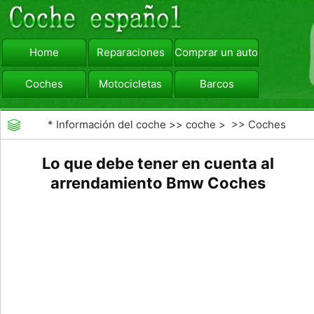
Home
Reparaciones
Comprar un automóvil
Coches
Motocicletas
Barcos
viajar
Camiones
*
Información del coche
>>
coche
> >>
Coches
Lo que debe tener en cuenta al
arrendamiento Bmw Coches