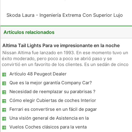
Skoda Laura - Ingeniería Extrema Con Superior Lujo
Artículos relacionados
Altima Tail Lights Para ve impresionante en la noche
Nissan Altima fue lanzado en 1993. En ese momento tuvo un
éxito moderado, pero poco a poco se abrió paso y se
convirtió en un favorito de los clientes. Es un sedán de cinco
pasajeros admirado por su desempeño y manejo. Su último, la
Artículo 48 Peugeot Dealer
cuarta generación se introdujo en 2007. Tiene una gran
potencia y u
Que es la mejor garantía Company Car?
Necesidad de reemplazar su parabrisas ?
¿Por qué usted quiere Oem Auto Glass
Cómo elegir Cubiertas de coches Interior
Ferrari es convertirse en un fácil de pagar
uno!
Una visión general de Asistencia en la
carretera
Vuelos Coches clásicos para la venta