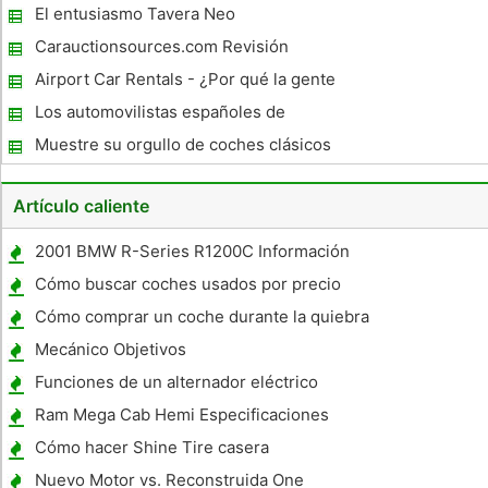
El entusiasmo Tavera Neo
Carauctionsources.com Revisión
Airport Car Rentals - ¿Por qué la gente
como Aeropuerto Alquiler de coches
Los automovilistas españoles de
arrendamiento
Muestre su orgullo de coches clásicos
Artículo caliente
2001 BMW R-Series R1200C Información
Cómo buscar coches usados ​​por precio
Cómo comprar un coche durante la quiebra
con un aval
Mecánico Objetivos
Funciones de un alternador eléctrico
Ram Mega Cab Hemi Especificaciones
Cómo hacer Shine Tire casera
Nuevo Motor vs. Reconstruida One