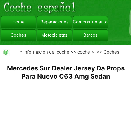
Home
Reparaciones
Comprar un automóvil
Coches
Motocicletas
Barcos
viajar
Camiones
*
Información del coche
>>
coche
> >>
Coches
Mercedes Sur Dealer Jersey Da Props
Para Nuevo C63 Amg Sedan