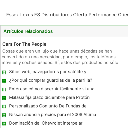
Essex Lexus ES Distribuidores Oferta Performance Ori
Artículos relacionados
Cars For The People
Cosas que eran un lujo que hace unas décadas se han
convertido en una necesidad, por ejemplo, los teléfonos
móviles y coches usados. Sí, estos dos productos no sólo
agregan status de clase alta, sino también cumplir con las
Sitios web, navegadores por satélite y
exigencias de la comunicación y los desplazamientos. Más
mapas - ¿Cuál es la mejor herramienta de
temprano, el precio
¿Por qué comprar guardias de la parrilla?
navegación de conducción
Entérese cómo discernir fácilmente si una
de dos columnas de elevación se adapte a
Malasia fija plazo diciembre para Protón
sus necesidades
Adquisición
Personalizado Conjunto De Fundas de
asiento para el cazador Avid /outdoorsmen
Nissan anuncia precios para el 2008 Altima
In Your Life
Coupe
Dominación del Chevrolet interpelar