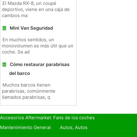
El Mazda RX-8, un coupé
deportivo, viene en una caja de
cambios ma
Mini Van Seguridad
En muchos sentidos, un
monovolumen es más útil que un
coche. Se ad
Cómo restaurar parabrisas
del barco
Muchos barcos tienen
parabrisas, comúnmente
llamados parabrisas, q
Accesorios Aftermarket
Fans de los coches
Seguro de Coche
Préstamos y Financiación
Mantenimiento General
Autos, Autos
Seguridad Vial
Combustibles