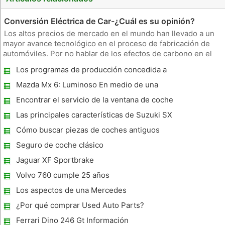
Conversión Eléctrica de Car-¿Cuál es su opinión?
Los altos precios de mercado en el mundo han llevado a un
mayor avance tecnológico en el proceso de fabricación de
automóviles. Por no hablar de los efectos de carbono en el
medio ambiente, que han llamado la atención de los líderes
Los programas de producción concedida a
mundiales para declarar la lucha contra el calentamiento
Cts Automotive Productos
global. Co
Mazda Mx 6: Luminoso En medio de una
nueva tendencia
Encontrar el servicio de la ventana de coche
de la más alta calidad
Las principales características de Suzuki SX
4
Cómo buscar piezas de coches antiguos
Seguro de coche clásico
Jaguar XF Sportbrake
Volvo 760 cumple 25 años
Los aspectos de una Mercedes
¿Por qué comprar Used Auto Parts?
Ferrari Dino 246 Gt Información