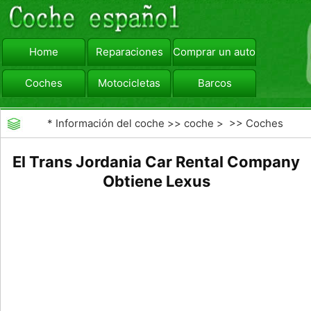
Home
Reparaciones
Comprar un automóvil
Coches
Motocicletas
Barcos
viajar
Camiones
*
Información del coche
>>
coche
> >>
Coches
El Trans Jordania Car Rental Company
Obtiene Lexus