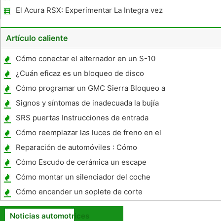
El Acura RSX: Experimentar La Integra vez
más
Artículo caliente
Cómo conectar el alternador en un S-10
¿Cuán eficaz es un bloqueo de disco
motocicleta?
Cómo programar un GMC Sierra Bloqueo a
distancia 2006
Signos y síntomas de inadecuada la bujía
SRS puertas Instrucciones de entrada
Cómo reemplazar las luces de freno en el
1998 Isuzu Amigo
Reparación de automóviles : Cómo
solucionar problemas de las señales de giro
Cómo Escudo de cerámica un escape
Cómo montar un silenciador del coche
Cómo encender un soplete de corte
Noticias automotrices