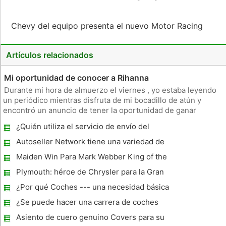
Chevy del equipo presenta el nuevo Motor Racing
Artículos relacionados
Mi oportunidad de conocer a Rihanna
Durante mi hora de almuerzo el viernes , yo estaba leyendo
un periódico mientras disfruta de mi bocadillo de atún y
encontró un anuncio de tener la oportunidad de ganar
premios Va Va Voom si probar un nuevo coche de Renault
¿Quién utiliza el servicio de envío del
antes del 19 de septiembre 2011 . Tenía muchas ganas de ser
coche?
parte de esto, p
Autoseller Network tiene una variedad de
opciones disponibles para usted.
Maiden Win Para Mark Webber King of the
Ring
Plymouth: héroe de Chrysler para la Gran
Depresión
¿Por qué Coches --- una necesidad básica
¿Se puede hacer una carrera de coches
sobre el agua?
Asiento de cuero genuino Covers para su