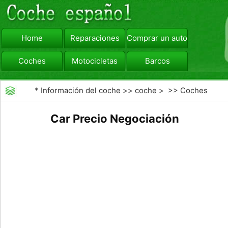
Home
Reparaciones
Comprar un automóvil
Coches
Motocicletas
Barcos
viajar
Camiones
*
Información del coche
>>
coche
> >>
Coches
Car Precio Negociación