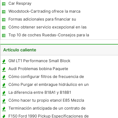
Jeep
Car Respray
Woodstock-Cartrading ofrece la marca
Coches usados ​​japoneses
Formas adicionales para financiar su
próximo coche
Cómo obtener servicio excepcional en las
mejores tiendas Auto Body en Plano
Top 10 de coches Ruedas-Consejos para la
compra de neumáticos de coches
Artículo caliente
GM LT1 Performance Small Block
Audi Problemas bobina Paquete
Cómo configurar filtros de frecuencia de
paso alto y de paso bajo en un receptor
Cómo Purgar el embrague hidráulico en un
estéreo de carro
S10
La diferencia entre B18A1 y B18B1
Cómo hacer tu propio etanol E85 Mezcla
Terminación anticipada de un contrato de
arrendamiento Auto
F150 Ford 1990 Pickup Especificaciones de